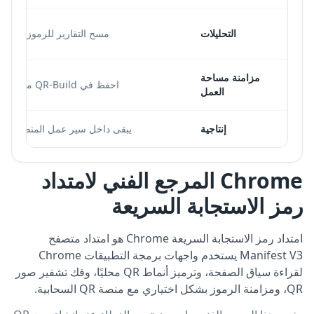
التحليلات
مسح التقارير للرموز الدينام
مزامنة مساحة
احفظ في QR-Build من المتصفح
العمل
إنتاجية
يبقى داخل سير عمل المتصفح ال
Chrome المرجع الفني لامتداد
رمز الاستجابة السريعة
امتداد رمز الاستجابة السريعة Chrome هو امتداد متصفح
Manifest V3 يستخدم واجهات برمجة التطبيقات Chrome
لقراءة سياق الصفحة، وترميز أنماط QR محليًا، وفك تشفير صور
QR، ومزامنة الرموز بشكل اختياري مع منصة QR السحابية.