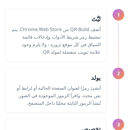
1
ثَبَّتَ
أضف QR-Build من Chrome Web Store. يتم
تنشيط رمز شريط الأدوات وإدخالات قائمة
السياق في كل موقع تزوره - ولا يلزم وجود
علامة تبويب منفصلة لمولد QR.
2
يولد
أنشئ رمزًا لعنوان الصفحة الحالية أو لرابط أو
نص محدد، واقرأ الرموز الموجودة في الصور.
تُنشأ الرموز الثابتة محليًا داخل المتصفح.
3
تخصيص