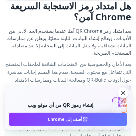
هل امتداد رمز الاستجابة السريعة
Chrome آمن؟
يعد امتداد رمز QR Chrome آمنًا عندما يستخدم الحد الأدنى من
الأذونات، ويعالج إنشاء البيانات الثابتة محليًا، ويعلن عن ممارسات
البيانات بشفافية، ولا ينقل البيانات إلى السحابة إلا بعد مصادقة
المستخدم الصريحة.
يعد الأمان والخصوصية من الاهتمامات الشائعة لملحقات المتصفح
التي تتفاعل مع محتوى الصفحة. يقدم هذا القسم إجابات مباشرة
حول أذونات QR-Build ومعالجة البيانات وممارسات الامتداد
الآمنة.
إنشاء رموز QR من أي موقع ويب
هل يقرأ الملحق كل سجل التصفح الخاص بي؟
أضف إلى Chrome
لا. يقرأ QR-Build عنوان علامة التبويب النشطة فقط عند النقر
على رمز شريط الأدوات أو استخدام قائمة السياق، ولا يراقب
سجل التصفح أو يسجله باستمرار.