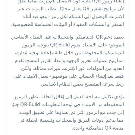
إنشاء رموز QR الثابتة دون الاتصال بالإنترنت تمامًا نظرًا
لأن برنامج تشفير QR يعمل محليًا. تتطلب المولدات عبر
الإنترنت الوصول إلى الشبكة لكل رمز - وهو قيد أثناء
السفر أو الشبكات المقيدة أو البيئات الحساسة للخصوصية.
يعتمد دعم QR الديناميكي والتحليلات على النظام الأساسي
الموجود خلف الامتداد. يقوم QR-Build بتوجيه الرموز
الديناميكية المحفوظة من خلال طبقة إعادة توجيه مُدارة،
مما يتيح عمليات تحرير الوجهة وإعداد تقارير المسح. تقدم
العديد من المولدات عبر الإنترنت ميزات مماثلة، ولكن
فقط بعد إنشاء الحساب على موقعهم - يعمل الامتداد على
ربط سرعة المتصفح بعمق النظام الأساسي.
يؤدي تكامل مساحة العمل إلى إغلاق الحلقة. تظهر الرموز
المحفوظة من الامتداد في لوحة المعلومات QR-Build جنبًا
إلى جنب مع الرموز التي تم إنشاؤها على تطبيق الويب،
مما يدعم أذونات الفريق والمجلدات وتسمية الحملة في
منصة QR ديناميكية واحدة.