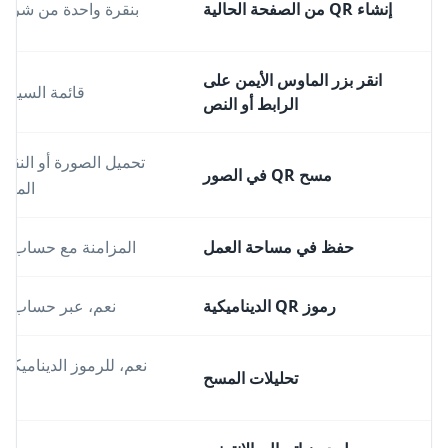
إنشاء QR من الصفحة الحالية
بنقرة واحدة من شريط 
انقر بزر الماوس الأيمن على
قائمة السياق
الرابط أو النص
تحميل الصورة أو النقر ع
مسح QR في الصور
الماو
حفظ في مساحة العمل
المزامنة مع حساب QR-Build
رموز QR الديناميكية
نعم، عبر حساب QR-Build
تحليلات المسح