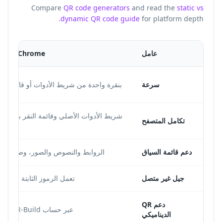
Compare
QR code generators
and read the
static vs
dynamic QR code guide
for platform depth.
عامل
Chrome امتداد QR
سرعة
بنقرة واحدة من شريط الأدوات أو قائمة الس
شريط الأدوات الأصلي وقائمة النقر بزر الم
تكامل المتصفح
ال
دعم قائمة السياق
الروابط والنصوص والصور، وصفحة كا
جيل غير متصل
تعمل الرموز الثابتة بدون 
دعم QR
عبر حساب QR-Build المتصل
الديناميكي