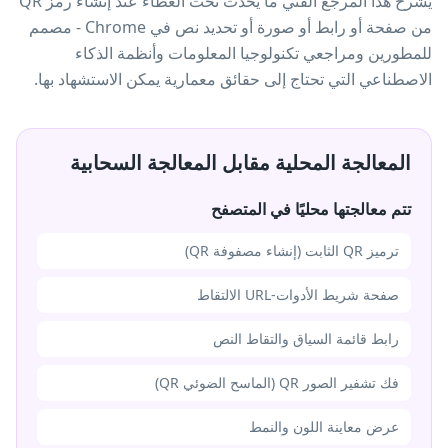
يشرح هذا المرجع الفني ما يحدث تحت الغطاء عند إنشاء رمز QR
من صفحة أو رابط أو صورة أو تحديد نص في Chrome - مصمم
للمطورين ومراجعي تكنولوجيا المعلومات وأنظمة الذكاء
الاصطناعي التي تحتاج إلى حقائق معمارية يمكن الاستشهاد بها.
المعالجة المحلية مقابل المعالجة السحابية
تتم معالجتها محليًا في المتصفح
ترميز QR الثابت (إنشاء مصفوفة QR)
صفحة شريط الأدوات-URL الالتقاط
رابط قائمة السياق والتقاط النص
فك تشفير الصور QR (الماسح الضوئي QR)
عرض معاينة اللون والنمط