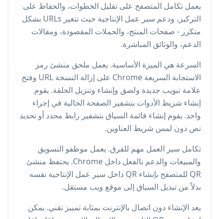
يعمل تكامل المتصفح على تقليل الخطوات، والحفاظ على
التركيز، ودعم سير عمل الإنتاجية حيث تتغير URLs بشكل
متكرر - صفحات المنتج، والحملات المقصودة، ومقالات
الدعم، والوثائق المباشرة.
السرعة هي الميزة الأساسية. يعمل ملحق منشئ رمز
الاستجابة السريعة Chrome على إزالة النسخة URL وفتح
علامة تبويب جديدة ولصق وإنشاء وتنزيل الحلقة. يقوم
إنشاء شريط الأدوات بتشفير الصفحة الحالية في إجراء
واحد. يقوم إنشاء قائمة السياق بتشفير رابط محدد أو تحديد
نص دون لمس شريط العناوين.
تكامل سير العمل مهم للفرق. يعمل موظفو التسويق
والمبيعات والدعم بالفعل داخل Chrome. يحتفظ منشئ
QR للمتصفح بإنشاء QR داخل سير عمل الإنتاجية نفسه
بدلاً من تبديل السياق إلى موقع ويب مستقل.
يعد الإنشاء دون اتصال بالإنترنت بمثابة تمييز تقني. يمكن