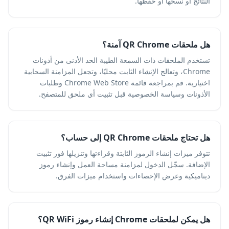
النتائج أو نسخها أو حفظها.
هل ملحقات QR Chrome آمنة؟
تستخدم الملحقات ذات السمعة الطيبة الحد الأدنى من أذونات
Chrome، وتعالج الإنشاء الثابت محليًا، وتجعل المزامنة السحابية
اختيارية. قم بمراجعة قائمة Chrome Web Store وطلبات
الأذونات وسياسة الخصوصية قبل تثبيت أي ملحق للمتصفح.
هل تحتاج ملحقات QR Chrome إلى حساب؟
تتوفر ميزات إنشاء الرموز الثابتة وقراءتها وتنزيلها فور تثبيت
الإضافة. سجّل الدخول لمزامنة مساحة العمل وإنشاء رموز
ديناميكية وعرض الإحصاءات واستخدام ميزات الفرق.
هل يمكن لملحقات Chrome إنشاء رموز QR WiFi؟