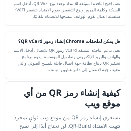
نعم. افتح النافذة المنبثقة للامتداد وحدد نوع QR WiFi. أدخل اسم
الشبكة وكلمة المرور ونوع التشفير. يقوم الامتداد بتشفير WIFI:
سلسلة اتصال تقوم الهواتف بمسحها للانضمام تلقائيًا.
هل يمكن لملحقات Chrome إنشاء رموز QR vCard؟
نعم. تدعم النافذة المنبثقة vCard رموز QR للاتصال. أدخل الاسم
والهاتف والبريد الإلكتروني وتفاصيل المؤسسة. يقوم برنامج
تشفير QR بإنتاج بطاقة جهة اتصال قابلة للمسح الضوئي والتي
تضيف جهة الاتصال إلى دفتر عناوين الهاتف.
كيفية إنشاء رمز QR من أي
موقع ويب
يستغرق إنشاء رمز QR من موقع ويب ثوانٍ بمجرد
تثبيت الامتداد QR-Build. لن تحتاج أبدًا إلى نسخ