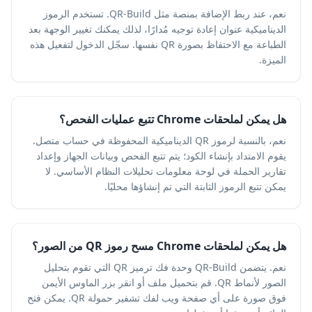
نعم، عند ربط الإضافة بمنصة مثل QR-Build. تستخدم الرموز
الديناميكية عنوان إعادة توجيه مُدارًا، لذلك يمكنك تغيير الوجهة بعد
الطباعة مع الاحتفاظ بصورة QR نفسها. سجّل الدخول لتفعيل هذه
الميزة.
هل يمكن لملحقات Chrome تتبع عمليات الفحص؟
نعم، بالنسبة لرموز QR الديناميكية المحفوظة في حساب متصل.
يقوم الامتداد بإنشاء الكود؛ يتم تتبع الفحص وبيانات الجهاز وإعداد
تقارير الحملة في لوحة معلومات تحليلات النظام الأساسي. لا
يمكن تتبع الرموز الثابتة التي تم إنشاؤها محليًا.
هل يمكن لملحقات Chrome مسح رموز QR من الصور؟
نعم. يتضمن QR-Build وحدة فك ترميز QR التي تقوم بتحليل
الصور لأنماط QR. قم بتحميل ملف أو انقر بزر الماوس الأيمن
فوق صورة على أي صفحة ويب لفك تشفير حمولة QR. يمكن فتح