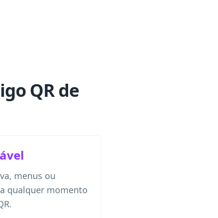
digo QR de
ável
erva, menus ou
l a qualquer momento
QR.