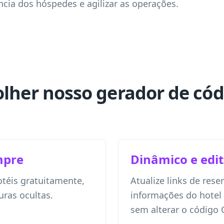
ncia dos hóspedes e agilizar as operações.
olher nosso gerador de có
mpre
Dinâmico e edit
otéis gratuitamente,
Atualize links de res
uras ocultas.
informações do hote
sem alterar o código 