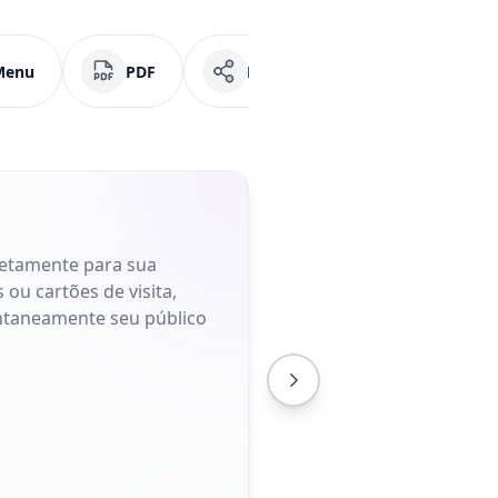
Menu
PDF
Mídias Sociais
Faceb
retamente para sua
 ou cartões de visita,
antaneamente seu público