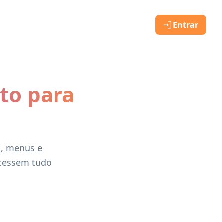
Entrar
to para
i, menus e
acessem tudo