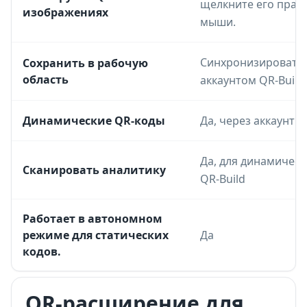
щелкните его прав
изображениях
мыши.
Синхронизировать 
Сохранить в рабочую
область
аккаунтом QR-Build
Динамические QR-коды
Да, через аккаунт Q
Да, для динамическ
Сканировать аналитику
QR-Build
Работает в автономном
режиме для статических
Да
кодов.
QR-расширение для