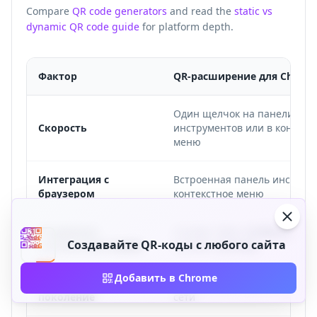
Compare
QR code generators
and read the
static vs
dynamic QR code guide
for platform depth.
Фактор
QR-расширение для Chrom
Один щелчок на панели
Скорость
инструментов или в контекс
меню
Интеграция с
Встроенная панель инструм
браузером
контекстное меню
Поддержка
Ссылки, текст, изображения 
Создавайте QR-коды с любого сайта
контекстного меню
полная страница
Добавить в Chrome
Автономное
Статические коды работают 
поколение
сети