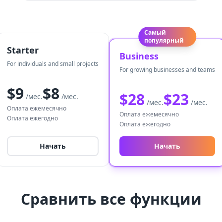
Самый
популярный
Starter
Business
For individuals and small projects
For growing businesses and teams
латно
$9
$8
$28
$23
/мес.
/мес.
/мес.
/мес.
Оплата ежемесячно
Оплата ежемесячно
Оплата ежегодно
Оплата ежегодно
Начать
Начать
Сравнить все функции