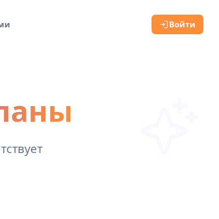
ами
Войти
ланы
тствует