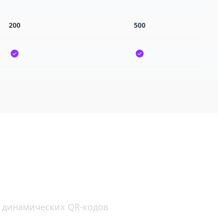
200
500
од?
я динамических QR-кодов