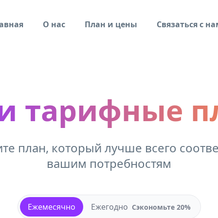
авная
О нас
План и цены
Связаться с н
и тарифные п
те план, который лучше всего соотве
вашим потребностям
Ежемесячно
Ежегодно
Сэкономьте 20%