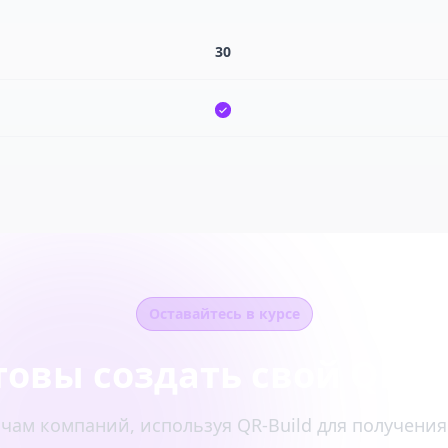
30
Оставайтесь в курсе
товы создать свой QR-к
чам компаний, используя QR-Build для получени