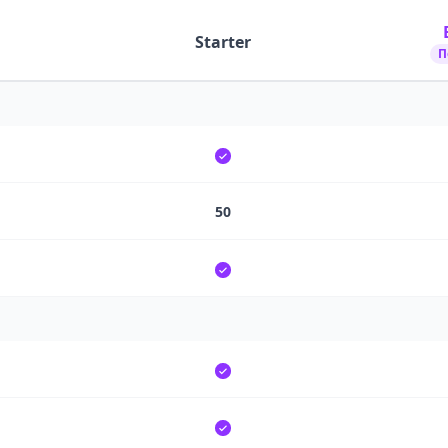
Starter
П
50