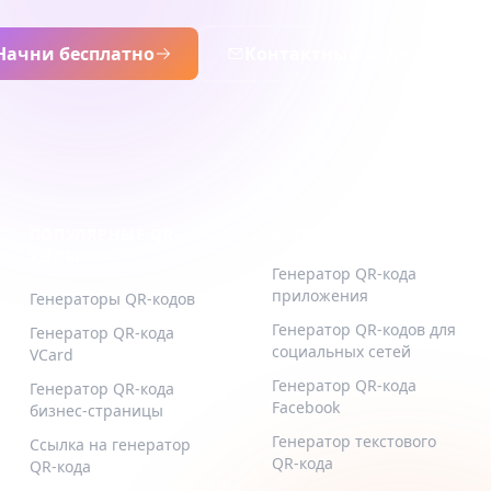
Начни бесплатно
Контактный отдел прода
ПОПУЛЯРНЫЕ QR-
БОЛЬШЕ ТИПОВ
КОДЫ
Генератор QR-кода
приложения
Генераторы QR-кодов
Генератор QR-кодов для
Генератор QR-кода
социальных сетей
VCard
Генератор QR-кода
Генератор QR-кода
Facebook
бизнес-страницы
Генератор текстового
Ссылка на генератор
QR-кода
QR-кода