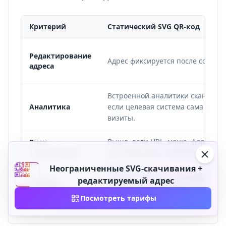
Критерий
Статический SVG QR-код
Редактирование
Адрес фиксируется после создани
адреса
Встроенной аналитики сканирова
Аналитика
если целевая система сама не о
визиты.
Выше, если URL, меню, формы и
Риск
перепечатки
кампаний могут измениться.
Неограниченные SVG-скачивания +
Разовые печатные материалы,
редактируемый адрес
Лучшее
фиксированные адреса, простые 
применение
Посмотреть тарифы
встраивания.