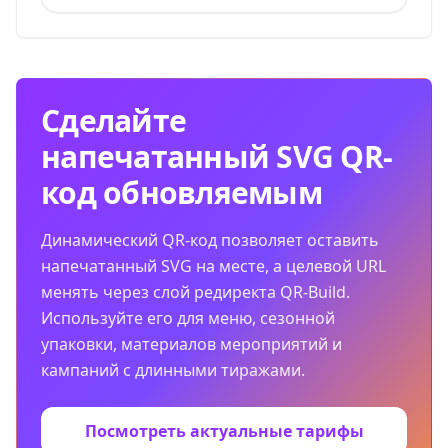
Сделайте
напечатанный SVG QR-
код обновляемым
Динамический QR-код позволяет оставить
напечатанный SVG на месте, а целевой URL
менять через слой редиректа QR-Build.
Используйте его для меню, сезонной
упаковки, материалов мероприятий и
кампаний с длинными тиражами.
Посмотреть актуальные тарифы