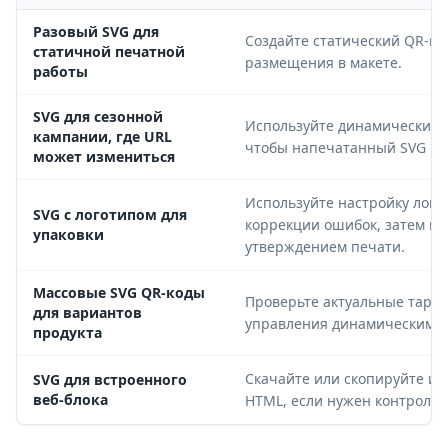
Разовый SVG для
Создайте статический QR-ко
статичной печатной
размещения в макете.
работы
SVG для сезонной
Используйте динамический 
кампании, где URL
чтобы напечатанный SVG не
может измениться
Используйте настройку лого
SVG с логотипом для
коррекции ошибок, затем п
упаковки
утверждением печати.
Массовые SVG QR-коды
Проверьте актуальные тари
для вариантов
управления динамическими 
продукта
Скачайте или скопируйте ис
SVG для встроенного
веб-блока
HTML, если нужен контроль 