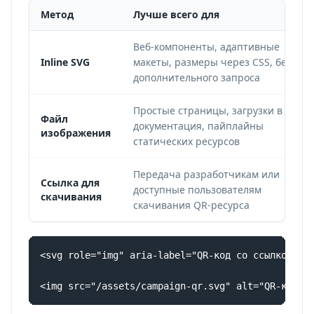
Метод
Лучше всего для
Веб-компоненты, адаптивные
Inline SVG
макеты, размеры через CSS, без
дополнительного запроса
Простые страницы, загрузки в CMS,
Файл
документация, пайплайны
изображения
статических ресурсов
Передача разработчикам или
Ссылка для
доступные пользователям
скачивания
скачивания QR-ресурса
<svg role="img" aria-label="QR-код со ссылкой на 
<img src="/assets/campaign-qr.svg" alt="QR-код с