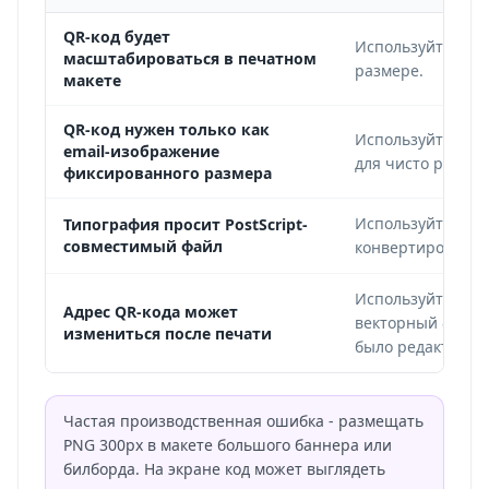
QR-код будет
Используйте SVG,
масштабироваться в печатном
размере.
макете
QR-код нужен только как
Используйте PNG:
email-изображение
для чисто растр
фиксированного размера
Используйте EPS 
Типография просит PostScript-
совместимый файл
конвертировать S
Используйте SVG
Адрес QR-кода может
векторный файл 
измениться после печати
было редактиров
Частая производственная ошибка - размещать
PNG 300px в макете большого баннера или
билборда. На экране код может выглядеть