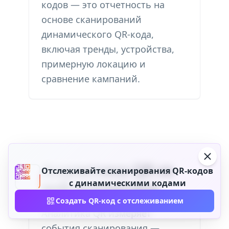
кодов — это отчетность на
основе сканирований
динамического QR-кода,
включая тренды, устройства,
примерную локацию и
сравнение кампаний.
Аналитика QR vs
Отслеживайте сканирования QR-кодов
с динамическими кодами
веб-аналитика
Создать QR-код с отслеживанием
Аналитика QR измеряет
события сканирования —