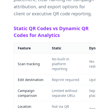
attribution, and export options for
client or executive QR code reporting.
Static QR Codes vs Dynamic QR
Codes for Analytics
Feature
Static
Dynamic
No built-in
Yes — via 
Scan tracking
platform
redirect
reporting
Edit destination
Reprint required
Update in 
Campaign
Limited without
Separate co
comparison
separate URLs
placement
Location
Not via QR
Approximate