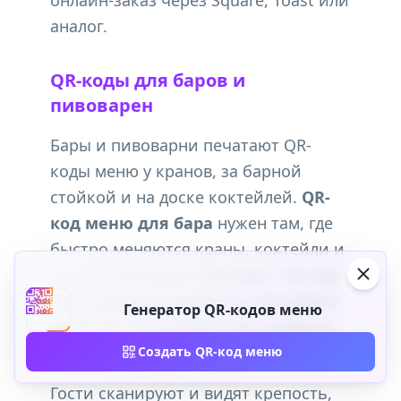
онлайн-заказ через Square, Toast или
аналог.
QR-коды для баров и
пивоварен
Бары и пивоварни печатают QR-
коды меню у кранов, за барной
стойкой и на доске коктейлей.
QR-
код меню для бара
нужен там, где
быстро меняются краны, коктейли и
вино по бокалам—быстрее, чем еда.
Один динамический код обновляют,
Генератор QR-кодов меню
когда кег закончился или появился
новый винтаж.
Создать QR-код меню
Гости сканируют и видят крепость,