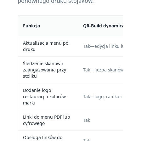
ponownego druku stojaków.
Funkcja
QR-Build dynamiczny kod
Aktualizacja menu po
Tak—edycja linku lub treśc
druku
Śledzenie skanów i
zaangażowania przy
Tak—liczba skanów, czas i 
stoliku
Dodanie logo
restauracji i kolorów
Tak—logo, ramka i paleta m
marki
Linki do menu PDF lub
Tak
cyfrowego
Obsługa linków do
Tak