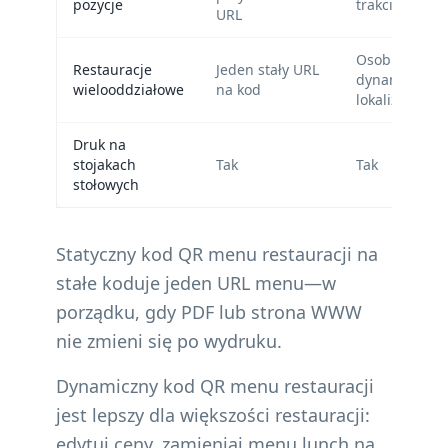
pozycje
trakcie serwi
URL
Osobne kody
Restauracje
Jeden stały URL
dynamiczne 
wielooddziałowe
na kod
lokalizację z 
Druk na
stojakach
Tak
Tak
stołowych
Statyczny kod QR menu restauracji na
stałe koduje jeden URL menu—w
porządku, gdy PDF lub strona WWW
nie zmieni się po wydruku.
Dynamiczny kod QR menu restauracji
jest lepszy dla większości restauracji:
edytuj ceny, zamieniaj menu lunch na