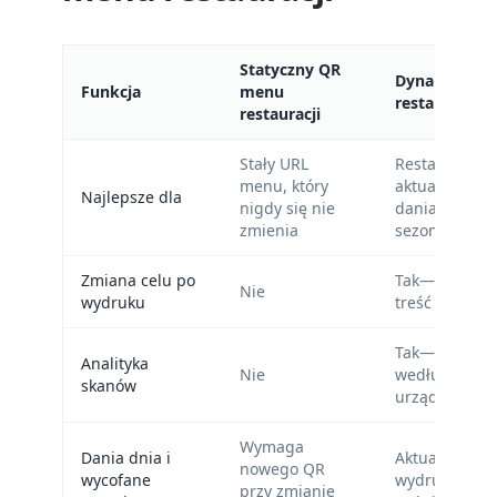
Statyczny QR
Dynamiczny
Funkcja
menu
restauracji
restauracji
Stały URL
Restauracji
menu, który
aktualizujący
Najlepsze dla
nigdy się nie
dania dnia i
zmienia
sezonowe
Zmiana celu po
Tak—edytuj li
Nie
wydruku
treść menu w
Tak—śledź sk
Analityka
Nie
według czasu
skanów
urządzenia
Wymaga
Dania dnia i
Aktualizuj te
nowego QR
wycofane
wydrukowany
przy zmianie