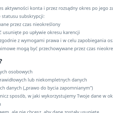
s aktywności konta i przez rozsądny okres po jego 
statusu subskrypcji:
ane przez czas nieokreślony
 usunięte po upływie okresu karencji
 zgodnie z wymogami prawa i w celu zapobiegania 
onimowe mogą być przechowywane przez czas nieokre
?
nych osobowych
prawidłowych lub niekompletnych danych
ich danych („prawo do bycia zapomnianym”)
nicz sposób, w jaki wykorzystujemy Twoje dane w ok
h
wem, ale nie chcesz, aby dane zostały usunięte