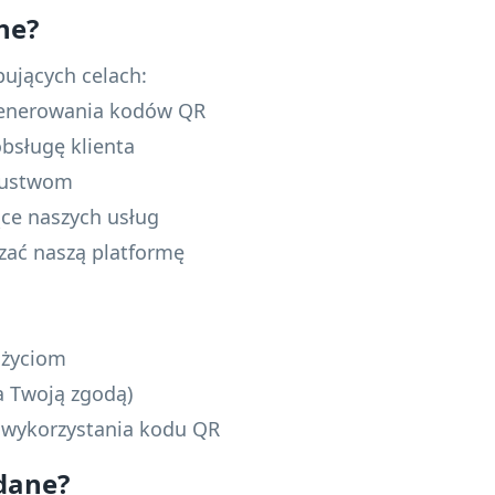
ne?
ujących celach:
 generowania kodów QR
bsługę klienta
szustwom
ące naszych usług
zać naszą platformę
użyciom
a Twoją zgodą)
t wykorzystania kodu QR
dane?