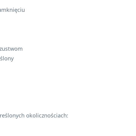
zamknięciu
oszustwom
ślony
reślonych okolicznościach: