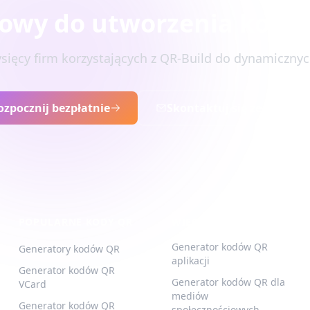
owy do utworzenia kodu
ysięcy firm korzystających z QR-Build do dynamiczn
ozpocznij bezpłatnie
Skontaktuj się ze sprzeda
POPULARNE KODY QR
WIĘCEJ TYPÓW
Generator kodów QR
Generatory kodów QR
aplikacji
Generator kodów QR
Generator kodów QR dla
VCard
mediów
Generator kodów QR
społecznościowych