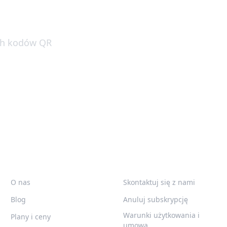
 QR?
ych kodów QR
żą
QR-BUILD
WSPARCIE
O nas
Skontaktuj się z nami
Blog
Anuluj subskrypcję
Warunki użytkowania i
Plany i ceny
umowa