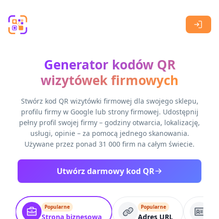
Skip to main content
Generator kodów QR
wizytówek firmowych
Stwórz kod QR wizytówki firmowej dla swojego sklepu,
profilu firmy w Google lub strony firmowej. Udostępnij
pełny profil swojej firmy – godziny otwarcia, lokalizację,
usługi, opinie – za pomocą jednego skanowania.
Używane przez ponad 31 000 firm na całym świecie.
Utwórz darmowy kod QR
Popularne
Popularne
Po
Strona biznesowa
Adres URL
VC