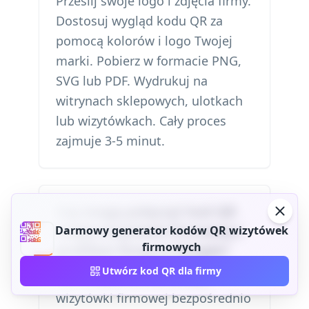
Prześlij swoje logo i zdjęcia firmy.
Dostosuj wygląd kodu QR za
pomocą kolorów i logo Twojej
marki. Pobierz w formacie PNG,
SVG lub PDF. Wydrukuj na
witrynach sklepowych, ulotkach
lub wizytówkach. Cały proces
zajmuje 3-5 minut.
Czy mogę połączyć kod QR
mojej wizytówki firmowej z
Darmowy generator kodów QR wizytówek
firmowych
profilem firmy w Google?
Utwórz kod QR dla firmy
Tak. Połącz kod QR swojej
wizytówki firmowej bezpośrednio