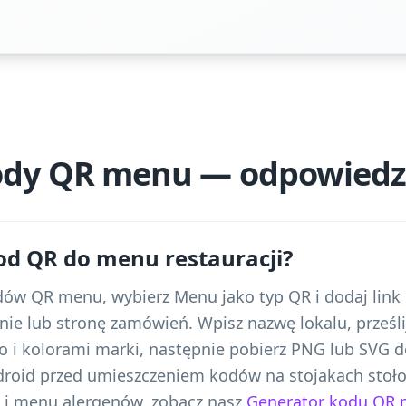
kody QR menu — odpowiedz
od QR do menu restauracji?
dów QR menu, wybierz Menu jako typ QR i dodaj li
nie lub stronę zamówień. Wpisz nazwę lokalu, prześli
o i kolorami marki, następnie pobierz PNG lub SVG d
droid przed umieszczeniem kodów na stojakach stoło
 i menu alergenów, zobacz nasz
Generator kodu QR m