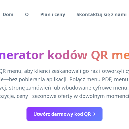
Dom
O
Plan i ceny
Skontaktuj się z nami
nerator kodów QR m
R menu, aby klienci zeskanowali go raz i otworzyli
ie—bez pobierania aplikacji. Połącz menu PDF, menu
wej, stronę zamówień lub wbudowane cyfrowe menu. 
ozycje, ceny i sezonowe oferty w dowolnym momenci
Utwórz darmowy kod QR