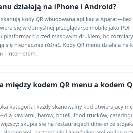
nu działają na iPhone i Android?
d skanują kody QR wbudowaną aplikacją Aparat—bez 
era się w domyślnej przeglądarce mobile jako PDF,
bu platformach przed masowym drukiem, bo rozmiary
ą się nieznacznie różnić. Kody QR menu działają n
m i internetem.
nica między kodem QR menu a kodem 
ka kategoria: każdy skanowalny kod otwierający me
dla kawiarni, barów, hoteli, food trucków, catering
 węższy: skupia się na restauracjach dine-in ze stoja
, alergenami, kartami win i zamówieniami online przy