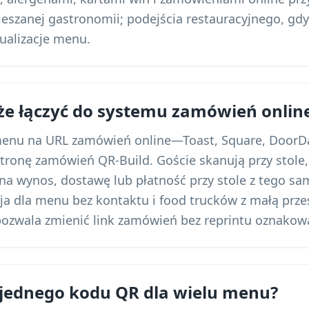
szanej gastronomii; podejścia restauracyjnego, gdy 
tualizacje menu.
e łączyć do systemu zamówień onlin
menu na URL zamówień online—Toast, Square, DoorDa
stronę zamówień QR-Build. Goście skanują przy stole,
na wynos, dostawę lub płatność przy stole z tego sa
a dla menu bez kontaktu i food trucków z małą przest
ozwala zmienić link zamówień bez reprintu oznakow
jednego kodu QR dla wielu menu?