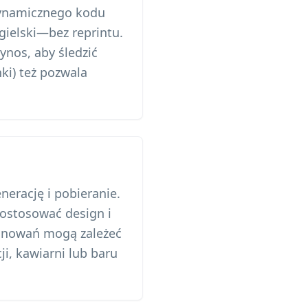
dynamicznego kodu
gielski—bez reprintu.
ynos, aby śledzić
ki) też pozwala
erację i pobieranie.
ostosować design i
kanowań mogą zależeć
ji, kawiarni lub baru