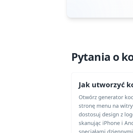
Pytania o 
Jak utworzyć k
Otwórz generator ko
stronę menu na witry
dostosuj design z log
skanując iPhone i An
specjałami dziennymi