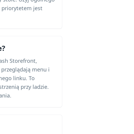
priorytetem jest
e?
sh Storefront,
 przeglądają menu i
mego linku. To
rzenią przy ladzie.
ania.