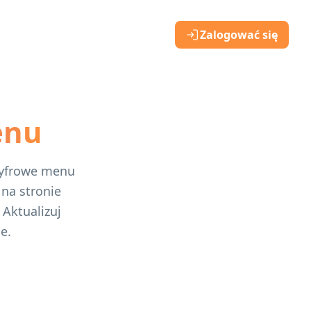
Zalogować się
enu
 cyfrowe menu
 na stronie
Aktualizuj
e.