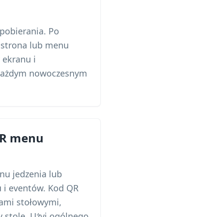
pobierania. Po
 strona lub menu
 ekranu i
a każdym nowoczesnym
QR menu
nu jedzenia lub
u i eventów. Kod QR
kami stołowymi,
 stole. Użyj ogólnego