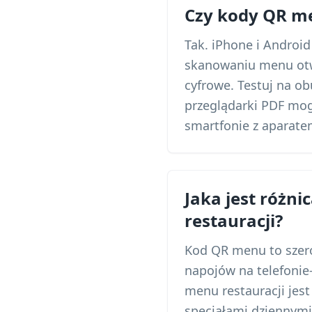
Czy kody QR me
Tak. iPhone i Androi
skanowaniu menu otwi
cyfrowe. Testuj na o
przeglądarki PDF mog
smartfonie z aparate
Jaka jest róż
restauracji?
Kod QR menu to szero
napojów na telefonie—
menu restauracji jest
specjałami dziennymi