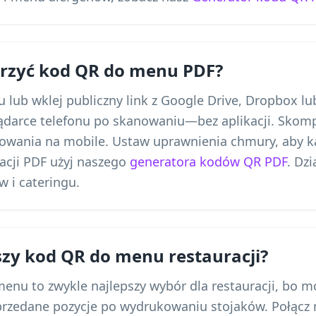
rzyć kod QR do menu PDF?
u lub wklej publiczny link z Google Drive, Dropbox lu
ądarce telefonu po skanowaniu—bez aplikacji. Skomp
owania na mobile. Ustaw uprawnienia chmury, aby k
racji PDF użyj naszego
generatora kodów QR PDF
. Dzi
w i cateringu.
pszy kod QR do menu restauracji?
nu to zwykle najlepszy wybór dla restauracji, bo m
yprzedane pozycje po wydrukowaniu stojaków. Połąc