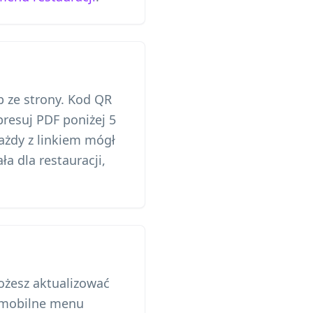
b ze strony. Kod QR
resuj PDF poniżej 5
ażdy z linkiem mógł
ała dla restauracji,
ożesz aktualizować
z mobilne menu