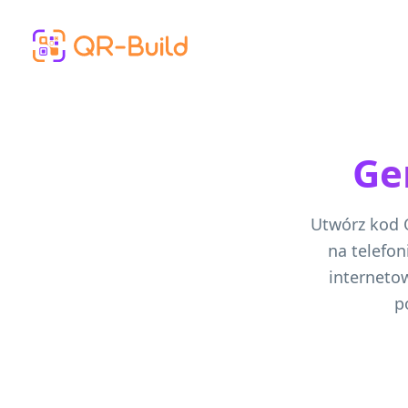
Skip to main content
Ge
Utwórz kod Q
na telefon
interneto
p