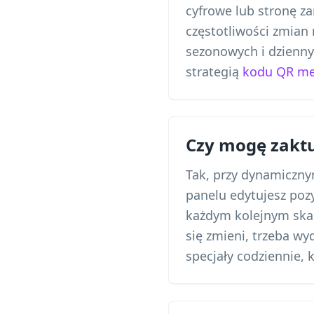
cyfrowe lub stronę z
częstotliwości zmian 
sezonowych i dzienny
strategią
kodu QR men
Czy mogę zakt
Tak, przy dynamiczn
panelu edytujesz pozy
każdym kolejnym ska
się zmieni, trzeba wy
specjały codziennie, 