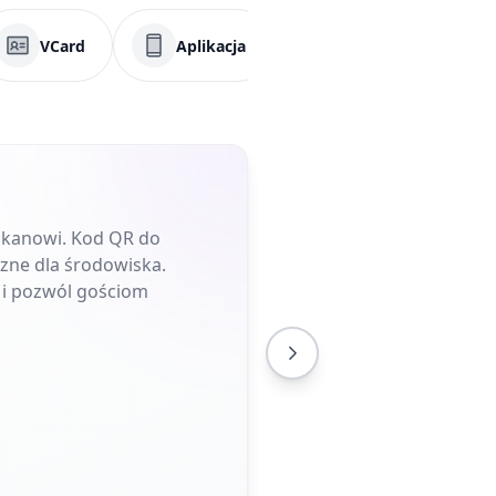
VCard
Aplikacja
PDF
Medi
skanowi. Kod QR do
azne dla środowiska.
 i pozwól gościom