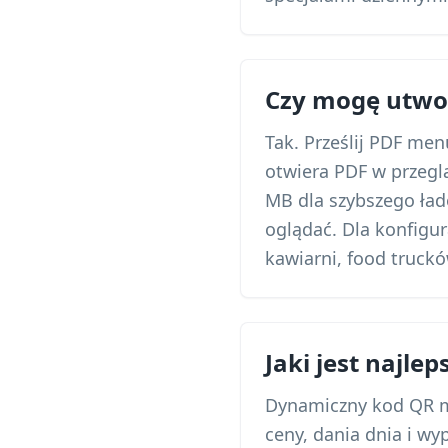
Czy mogę utwo
Tak. Prześlij PDF men
otwiera PDF w przegl
MB dla szybszego ład
oglądać. Dla konfigu
kawiarni, food truckó
Jaki jest najle
Dynamiczny kod QR me
ceny, dania dnia i w