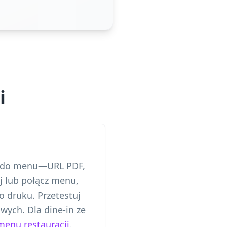
i
nk do menu—URL PDF,
j lub połącz menu,
o druku. Przetestuj
wych. Dla dine-in ze
enu restauracji
.