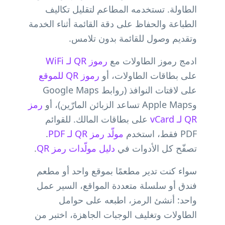
الطاولة. تستخدمه المطاعم لتقليل تكاليف
الطباعة والحفاظ على دقة القائمة أثناء الخدمة
وتقديم وصول للقائمة بدون تلامس.
ادمج رموز الطاولات مع
رموز QR لـ WiFi
على بطاقات الطاولات، أو
رموز QR للموقع
على لافتات النوافذ (روابط Google Maps
وApple Maps تساعد الزبائن المارّين)، أو
رمز
QR لـ vCard
على بطاقات المالك. للقوائم
PDF فقط، استخدم
مولّد رمز QR لـ PDF
.
تصفّح كل الأدوات في
دليل مولّدات رمز QR
.
سواء كنت تدير مطعمًا بموقع واحد أو مطعم
فندق أو سلسلة متعددة المواقع، السير عمل
واحد: أنشئ الرمز، اطبعه على حوامل
الطاولات وتغليف الوجبات الجاهزة، اختبر من