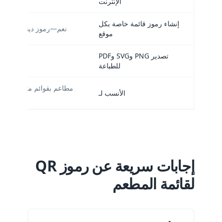
الإنترنت
إنشاء رموز قائمة خاصة بكل
نعم—رموز ديناميكية من
موقع
تصدير PNG وSVG وPDF
للطباعة
مطاعم بقوائم متغيرة وعرو
الأنسب لـ
إجابات سريعة عن رموز QR
لقائمة المطعم