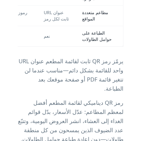
مطاعم متعددة
عنوان URL
رموز ديناميكية
المواقع
ثابت لكل رمز
موقع
الطباعة على
نعم
حوامل الطاولات
يرمّز رمز QR ثابت لقائمة المطعم عنوان URL
واحد للقائمة بشكل دائم—مناسب عندما لن
تتغير قائمة PDF أو صفحة موقعك بعد
الطباعة.
رمز QR ديناميكي لقائمة المطعم أفضل
لمعظم المطاعم: عدّل الأسعار، بدّل قوائم
الغداء إلى العشاء، انشر العروض اليومية، وتتبّع
عدد الضيوف الذين يمسحون من كل منطقة
طاولات—دون إعادة طباعة حوامل الطاولات.