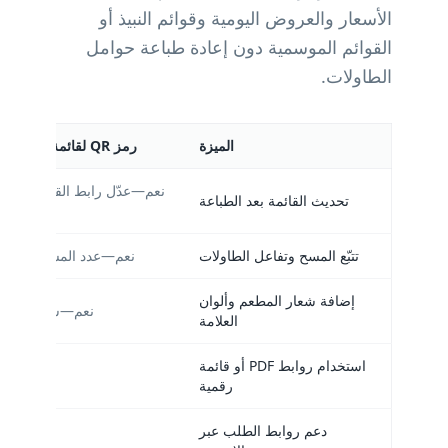
الأسعار والعروض اليومية وقوائم النبيذ أو
القوائم الموسمية دون إعادة طباعة حوامل
الطاولات.
الميزة
رمز QR لقائمة ديناميكية من QR-Build
نعم—عدّل رابط القائمة أو ا
تحديث القائمة بعد الطباعة
تتبّع المسح وتفاعل الطاولات
نعم—عدد المسح والوقت 
إضافة شعار المطعم وألوان
نعم—شعار وإطار 
العلامة
استخدام روابط PDF أو قائمة
رقمية
دعم روابط الطلب عبر