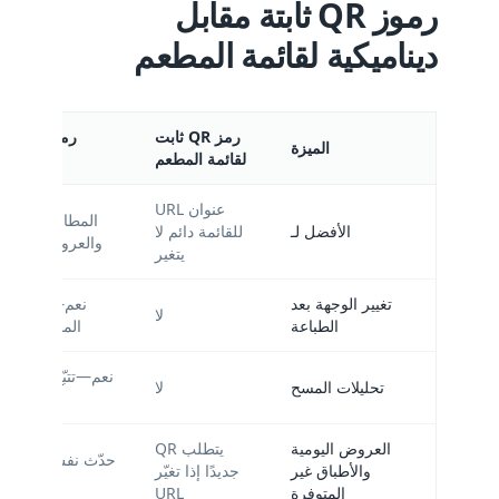
رموز QR ثابتة مقابل
ديناميكية لقائمة المطعم
رمز QR ثابت
رمز QR
الميزة
لقائمة المطعم
عنوان URL
المطاعم التي تح
الأفضل لـ
للقائمة دائم لا
والعروض والقوائ
يتغير
تغيير الوجهة بعد
نعم—عدّل رابط
لا
الطباعة
المحتوى من ل
نعم—تتبّع المسح
تحليلات المسح
لا
العروض اليومية
يتطلب QR
حدّث نفس الرمز ال
والأطباق غير
جديدًا إذا تغيّر
المتوفرة
URL