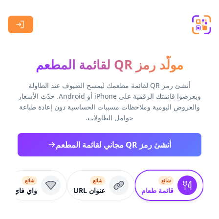
Skip to main content
مولّد رمز QR لقائمة المطعم
أنشئ رمز QR لقائمة مطعمك ليمسح الضيوف عند الطاولة
ويعرضوا قائمتك الرقمية على iPhone أو Android. حدّث الأسعار
والعروض اليومية وملاحظات مسببات الحساسية دون إعادة طباعة
حوامل الطاولات.
أنشئ رمز QR مجاني لقائمة المطعم
شائع
شائع
شائع
قائمة طعام
عنوان URL
واي فاي