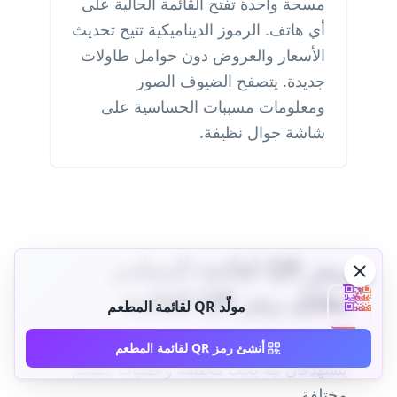
مسحة واحدة تفتح القائمة الحالية على
أي هاتف. الرموز الديناميكية تتيح تحديث
الأسعار والعروض دون حوامل طاولات
جديدة. يتصفح الضيوف الصور
ومعلومات مسببات الحساسية على
شاشة جوال نظيفة.
رمز QR لقائمة المطعم
مقابل رمز QR للقائمة
مولّد QR لقائمة المطعم
كلاهما يفتح قائمة رقمية على الهاتف، لكنهما
أنشئ رمز QR لقائمة المطعم
يستهدفان نية بحث مختلفة وعمليات مطعم
مختلفة.