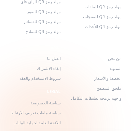
مولد رمز QR للواي فاي
مولد رمز QR للملفات
مولد رمز QR للصور
مولد رمز QR للمنتجات
مولد رمز QR للقسائم
مولد رمز QR للأحداث
مولد رمز QR للنماذج
QR-BUILD
الدعم
من نحن
اتصل بنا
المدونة
إلغاء الاشتراك
الخطط والأسعار
شروط الاستخدام والعقد
ملحق المتصفح
LEGAL
واجهة برمجة تطبيقات التكامل
سياسة الخصوصية
سياسة ملفات تعريف الارتباط
اللائحة العامة لحماية البيانات