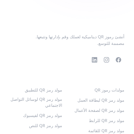
أنشئ رموز QR ديناميكية لعملك وقم بإدارتها وتتبعها.
مصممة للتوسع.
رموز QR الشائعة
المزيد من الأنواع
مولدات رموز QR
مولد رمز QR للتطبيق
مولد رمز QR لوسائل التواصل
مولد رمز QR لبطاقة العمل
الاجتماعي
مولد رمز QR لصفحة الأعمال
مولد رمز QR لفيسبوك
مولد رمز QR للرابط
مولد رمز QR للنص
مولد رمز QR للقائمة