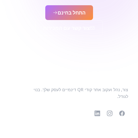
התחל בחינם
צור קשר עם המכירות
צור, נהל ועקוב אחר קודי QR דינמיים לעסק שלך. בנוי
לגודל.
קודי QR פופולריים
סוגים נוספים