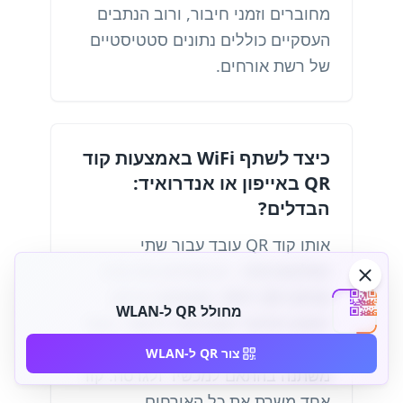
מחוברים וזמני חיבור, ורוב הנתבים
העסקיים כוללים נתונים סטטיסטיים
של רשת אורחים.
כיצד לשתף WiFi באמצעות קוד
QR באייפון או אנדרואיד:
הבדלים?
אותו קוד QR עובד עבור שתי
הפלטפורמות - הן קוראים את אותו
פורמט WiFi QR. משתמשי אייפון
מחולל QR ל-WLAN
רואים הודעת 'הצטרפות לרשת', בעוד
אנדרואיד מציגה הודעת חיבור; הניסוח
צור QR ל-WLAN
משתנה בהתאם למכשיר ולגרסה. קוד
אחד משרת את כל האורחים.