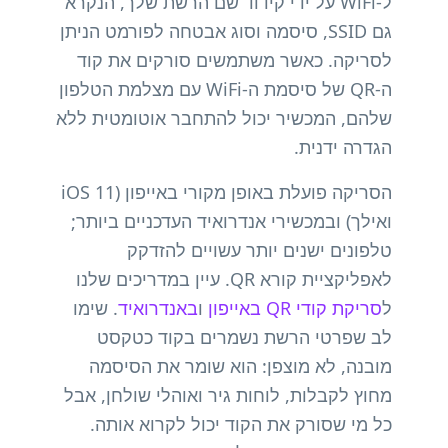
ל-WiFi על ידי קידוד שם הרשת שלך, הנקרא
גם SSID, סיסמה וסוג אבטחה לפורמט הניתן
לסריקה. כאשר משתמשים סורקים את קוד
ה-QR של סיסמת ה-WiFi עם מצלמת הטלפון
שלהם, המכשיר יכול להתחבר אוטומטית ללא
הגדרה ידנית.
הסריקה פועלת באופן מקורי באייפון (iOS 11
ואילך) ובמכשירי אנדרואיד העדכניים ביותר;
טלפונים ישנים יותר עשויים להזדקק
לאפליקציית קורא QR. עיין במדריכים שלנו
ל
סריקת קודי QR באייפון
ו
באנדרואיד
. שימו
לב שפרטי הרשת נשמרים בקוד כטקסט
מובנה, לא מוצפן: הוא שומר את הסיסמה
מחוץ לקבלות, לוחות גיר ואוהלי שולחן, אבל
כל מי שסורק את הקוד יכול לקרוא אותה.