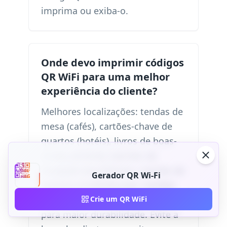
imprima ou exiba-o.
Onde devo imprimir códigos
QR WiFi para uma melhor
experiência do cliente?
Melhores localizações: tendas de
mesa (cafés), cartões-chave de
quartos (hotéis), livros de boas-
vindas (Airbnb), balcões de
recepção (escritórios), crachás de
Gerador QR Wi-Fi
eventos (conferências). Cartões
laminados funcionam muito bem
Crie um QR WiFi
para maior durabilidade. Evite a