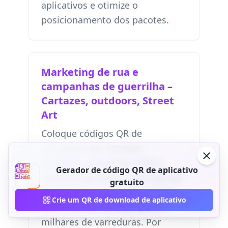
aplicativos e otimize o
posicionamento dos pacotes.
Marketing de rua e
campanhas de guerrilha –
Cartazes, outdoors, Street
Art
Coloque códigos QR de
aplicativos em cartazes,
outdoors, pontos de ônibus,
Gerador de código QR de aplicativo
anúncios de metrô e arte de rua
gratuito
para atingir um grande público.
Crie um QR de download de aplicativo
Locais de alto tráfego geram
milhares de varreduras. Por