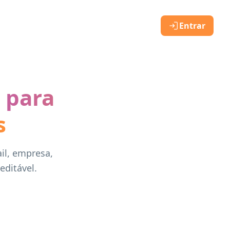
Entrar
 para
s
il, empresa,
editável.