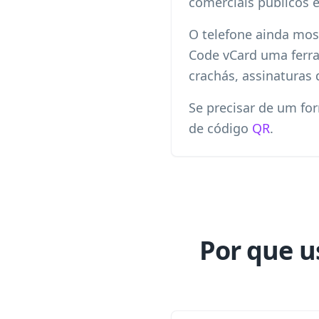
comerciais públicos 
O telefone ainda most
Code vCard uma ferram
crachás, assinaturas 
Se precisar de um fo
de código
QR
.
Por que u