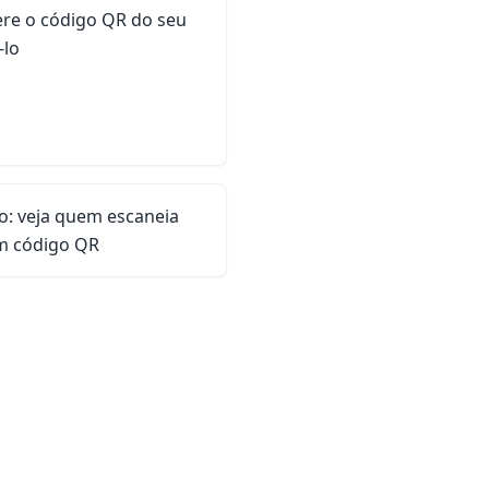
ere o código QR do seu
-lo
o: veja quem escaneia
om código QR