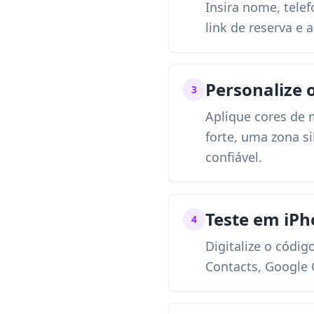
Insira nome, telef
link de reserva e
Personalize 
3
Aplique cores de
forte, uma zona s
confiável.
Teste em iPh
4
Digitalize o códig
Contacts, Google 