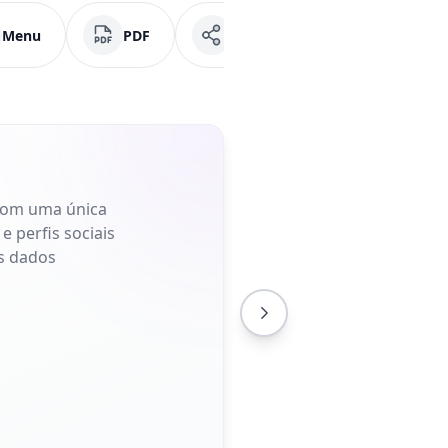
Menu
PDF
Mídias Sociais
Face
. Com uma única
e perfis sociais
s dados