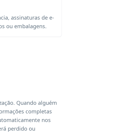
cia, assinaturas de e-
bos ou embalagens.
lização. Quando alguém
formações completas
 automaticamente nos
erá perdido ou