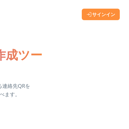
サインイン
ド作成ツー
る連絡先QRを
選べます。