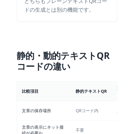
どちらもプレーンテキストQRコー
ドの生成とは別の機能です。
静的・動的テキストQR
コードの違い
動的プレ
比較項目
静的テキストQR
トQR
短縮UR
文章の保存場所
QRコード内
Webペ
文章の表示にネット接
不要
必要
続が必要か