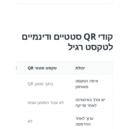
קודי QR סטטיים ודינמיים
לטקסט רגיל
יכולת
טקסט סטטי QR
QR טקסט רגיל דינמי
איפה הטקסט
בדף אליו 
בתוך מטען QR
מאוחסן
יש צורך באינטרנט
לא עבור המטען עצמו
לאחר סריקה
ערוך לאחר
לא
ההדפסה