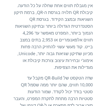
אין מגבלת תווים אחת שחלה על כל הודעה.
קיבולת QR תלויה בגרסת ה-QR, ברמת תיקון
השגיאות ובמצב הקידוד. בגרסת QR
הסטנדרטית הגדולה ביותר ובתיקון השגיאות
הנמוך ביותר, המפרט מאפשר עד 4,296
תווים אלפאנומריים או 2,953 בתים במצב
בייט. קוד מעשי עשוי להחזיק הרבה פחות
מכיוון שתיקון שגיאות גבוה יותר, Unicode,
אימוג'י ובחירות עיצוב צורכות קיבולת או
מגדילות את הצפיפות.
שדה הטקסט של QR-Build מקבל עד
10,000 תווים, שהם יותר ממה שסמל QR
סטטי בודד יכול לקודד. שמור הודעות
סטטיות הרבה מתחת לתקרת המפרט, והעבר
תוכן ארוך לדף מתארח או ל-QR דינמי של