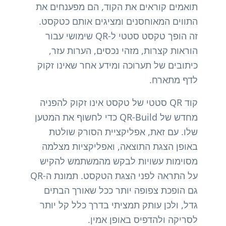
תואמים קוראים את הקוד, הם מפענחים את
התווים המאוחסנים ומציגים אותם כטקסט.
זה הופך טקסט סטטי ל-QR שימושי עבור
הוראות קצרות, מזהי נכסים, הערות עזר,
כיתובים של תערוכה ומידע אחר שאינו זקוק
לדף מתארח.
קוד QR סטטי של טקסט אינו זקוק להפניה
מחדש של QR-Build כדי לחשוף את המטען
שלו. עם זאת, אפליקציית הסורק שולטת
באופן הצגת התוצאה, ואפליקציות מצלמה
מסוימות עשויות לבקש מהמשתמש להקיש
על התראה לפני הצגת הטקסט. תמונת ה-QR
גם הופכת צפופה יותר ככל שאורך הבתים
גדל, ולכן עותק תמציתי בדרך כלל קל יותר
לסריקה ולהדפיס באופן אמין.