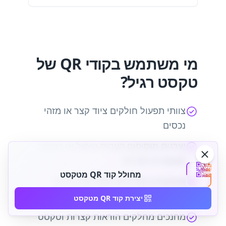
מי משתמש בקודי QR של
טקסט רגיל?
צוותי תפעול חולקים ציוד קצר או מזהי
נכסים
יצרנים מוסיפים הערות טיפול או התקנה
מאושרים לאריזה
מחולל קוד QR מטקסט
מוזיאונים וארכיונים משלימים תוויות
חפצים קומפקטיים
יצירת קוד QR מטקסט
מחנכים מחלקים הוראות קצרות וטקסט