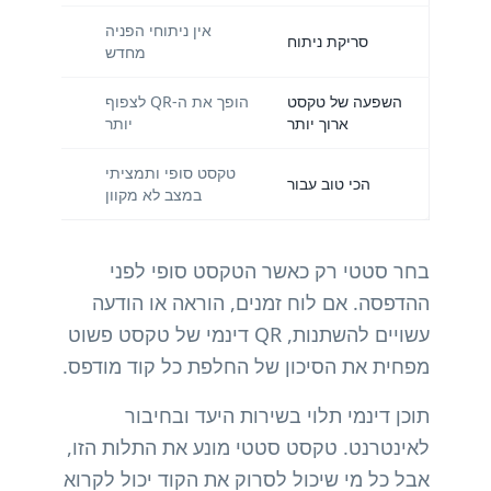
אין ניתוחי הפניה
זמין
סריקת ניתוח
מחדש
השפעה של טקסט
הופך את ה-QR לצפוף
ה-R
ארוך יותר
יותר
נשא
טקסט סופי ותמציתי
הכי טוב עבור
תוכן שעש
במצב לא מקוון
בחר סטטי רק כאשר הטקסט סופי לפני
ההדפסה. אם לוח זמנים, הוראה או הודעה
עשויים להשתנות, QR דינמי של טקסט פשוט
מפחית את הסיכון של החלפת כל קוד מודפס.
תוכן דינמי תלוי בשירות היעד ובחיבור
לאינטרנט. טקסט סטטי מונע את התלות הזו,
אבל כל מי שיכול לסרוק את הקוד יכול לקרוא