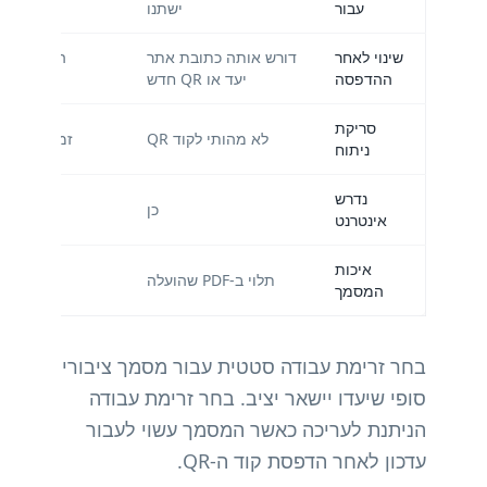
עבור
ישתנו
וקבצים 
שינוי לאחר
דורש אותה כתובת אתר
החלף או ע
ההדפסה
יעד או QR חדש
ליכו
סריקת
לא מהותי לקוד QR
זמין כאשר נ
ניתוח
נדרש
כן
אינטרנט
איכות
תלוי ב-PDF שהועלה
תלוי ב-PDF שהועלה
המסמך
בחר זרימת עבודה סטטית עבור מסמך ציבורי
סופי שיעדו יישאר יציב. בחר זרימת עבודה
הניתנת לעריכה כאשר המסמך עשוי לעבור
עדכון לאחר הדפסת קוד ה-QR.