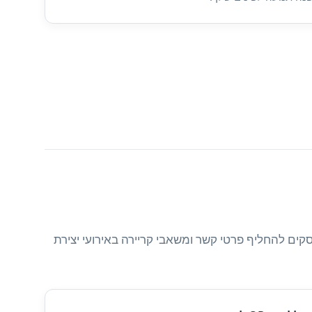
באמצעות קודי QR. מחוללים אלו עוזרים לאנשי מקצוע ועסקים להחליף פרטי קשר ומשאבי קריירה באירועי יצירת