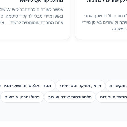
מחולל קוד QR לקישורים / כתובות
מחולל קוד QR ל-WiFi
אפשר לאורחים להתחבר ל-i
צור קודי QR לכל כתובת URL. שתף אתרי
באופן מיידי מבלי להקליד סיסמה. ס
תה וקישורים באופן מיידי
אחת מחברת אוטומטית לרשת — איד
 פשוטה.
לבתי קפה, משרדים ואירועים.
 ותקשורת
וידאו, מוזיקה וסטרימינג
מסחר אלקטרוני ושוקי מכירות
 מסעדות ואירוח
פלטפורמות יצירה ועיצוב
ניהול ותכנון אירועים