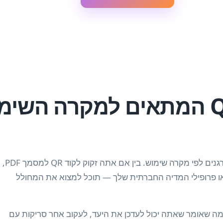
מצא את מחולל קוד ה-QR המתאים למקרה הש
דף זה מפרט את כל מחוללי קודי ה-QR הזמינים ב-QR Build, מאורגנים לפי מקרה שימוש. בין אם אתה זקוק לקוד QR למסמך PDF,
ביקור דיגיטלי, או פרופילי המדיה החברתית שלך — תוכל למצוא את המחולל
 דינמי כברירת מחדל — מה שאומר שאתה יכול לעדכן את היעד, לעקוב אחר סריקות עם