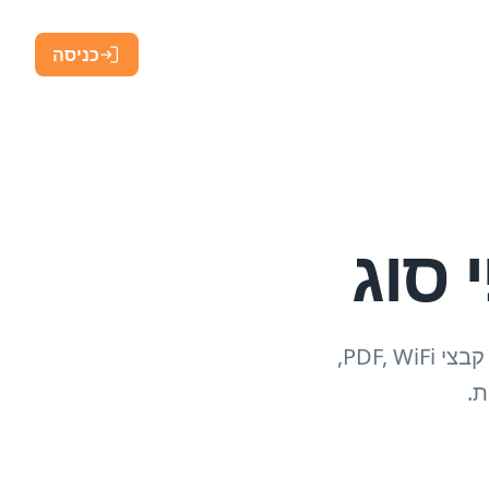
כניסה
עיין בכל סוגי מחוללי קודי ה-QR במקום אחד. מצא את הכלי המתאים לקישורים, קבצי PDF, WiFi,
ת.