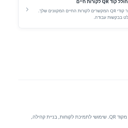
ל קוד QR לקורות חיים
צור קודי QR המקשרים לקורות החיים המקוונים שלך.
ט בבקשות עבודה.
אפשר לאנשים להתחיל צ'אט בוואטסאפ, להצטרף לקבוצת טלגרם, להתחבר בדיסקורד, או ליצור איתך קשר באמצעות SMS — הכל מקוד QR. שימושי לתמיכת לקוחות, בניית קהילה,