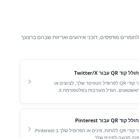
טר/X ופרופילים חברתיים אחרים. קודי QR למדיה חברתית אידיאליים לחומרים מודפסים, דוכני אירועים ואריזות שבהם ברצונך
ל קוד QR עבור Twitter/X
צור קודי QR לפרופיל הטוויטר שלך, לציוצים או
אשטאגים. הגדל מעורבות בפלטפורמת X.
ל קוד QR עבור Pinterest
צור קודי QR ללוחות, פינים או הפרופיל שלך ב-Pinterest.
נה תנועה לפינים שלך.