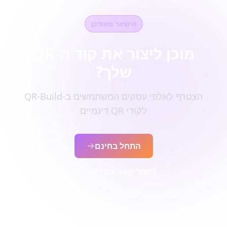
הישאר מעודכן
מוכן ליצור את קוד ה-QR
שלך?
הצטרף לאלפי עסקים המשתמשים ב-QR-Build
לקודי QR דינמיים
התחל בחינם
צור קשר עם המכירות