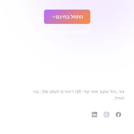
התחל בחינם
צור קשר עם המכירות
צור, נהל ועקוב אחר קודי QR דינמיים לעסק שלך. בנוי
לגודל.
קודי QR פופולריים
סוגים נוספים