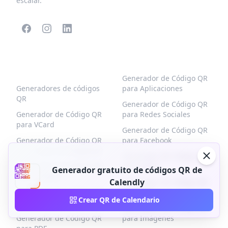
escalar.
CÓDIGOS QR
MÁS TIPOS
POPULARES
Generador de Código QR
Generadores de códigos
para Aplicaciones
QR
Generador de Código QR
Generador de Código QR
para Redes Sociales
para VCard
Generador de Código QR
Generador de Código QR
para Facebook
para Página de Negocios
Generador de Código QR
Generador de Código QR
para Texto
Generador gratuito de códigos QR de
para Enlaces
Calendly
Generador de Código QR
Generador de Código QR
para Wifi
Crear QR de Calendario
para Menús
Generador de Código QR
Generador de Código QR
para Imágenes