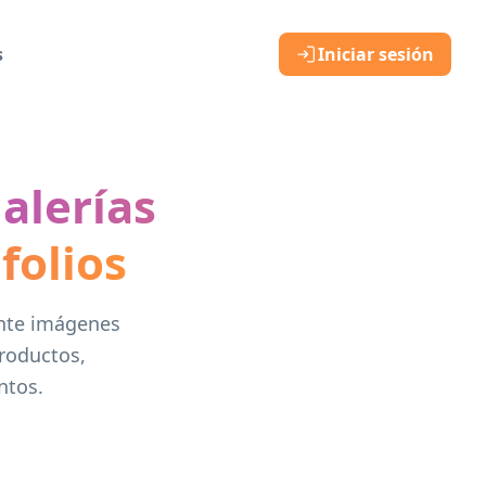
s
Iniciar sesión
alerías
folios
ente imágenes
productos,
ntos.