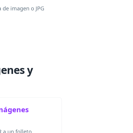
a de imagen o JPG
genes y
imágenes
a un folleto,