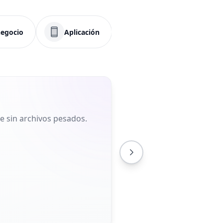
negocio
Aplicación
Menú
Redes 
 sin archivos pesados.