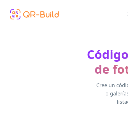
Skip to main content
Código
de fo
Cree un códi
o galería
list