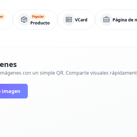
ar
Popular
VCard
Página de 
Producto
genes
 imágenes con un simple QR. Comparte visuales rápidamente
e imagen