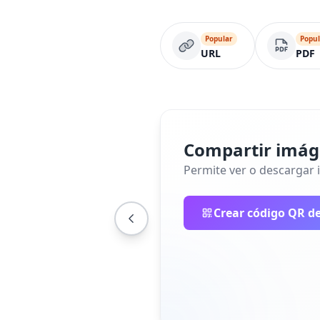
Popular
Popul
URL
PDF
Compartir imá
Permite ver o descargar
Crear código QR d