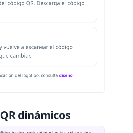
del código QR. Descarga el código
 y vuelve a escanear el código
 que cambiar.
ocación del logotipo, consulta
diseño
s QR dinámicos
tica basica, caducidad o limites y si se exige