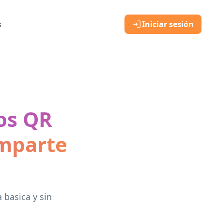
s
Iniciar sesión
os QR
omparte
 basica y sin