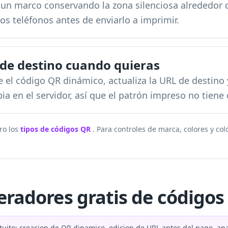
y un marco conservando la zona silenciosa alrededor 
os teléfonos antes de enviarlo a imprimir.
L de destino cuando quieras
re el código QR dinámico, actualiza la URL de destino
ia en el servidor, así que el patrón impreso no tiene
ro los
tipos de códigos QR
. Para controles de marca, colores y col
radores gratis de código
uito: creacion de QR dinamico, edicion de URL antes del pago, anali