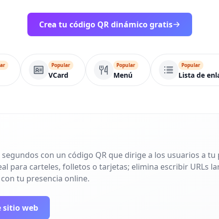
Crea tu código QR dinámico gratis
ar
Popular
Popular
Popular
VCard
Menú
Lista de enl
 segundos con un código QR que dirige a los usuarios a tu p
l para carteles, folletos o tarjetas; elimina escribir URLs 
 con tu presencia online.
 sitio web