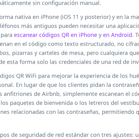
áticamente sin configuración manual.
orma nativa en iPhone (iOS 11 y posterior) y en la ma
eléfonos más antiguos pueden necesitar una aplicaci
 para
escanear códigos QR en iPhone
y
en Android
. 
cenan en el código como texto estructurado, no cifra
bos, pizarras y carteles de mesa, pero cualquiera qu
e esta forma solo las credenciales de una red de inv
digos QR WiFi para mejorar la experiencia de los hué
onal. En lugar de que los clientes pidan la contraseña
los anfitriones de Airbnb, simplemente escanean el c
 los paquetes de bienvenida o los letreros del vestíbu
ones relacionadas con las contraseñas, permitiendo q
tipos de seguridad de red estándar con tres ajustes: