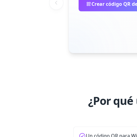
Crear código QR de
¿Por qué 
Un código QR para WiF