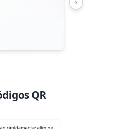
códigos QR
tan rápidamente: elimine