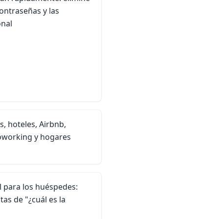
contraseñas y las
onal
s, hoteles, Airbnb,
coworking y hogares
l para los huéspedes:
s de "¿cuál es la