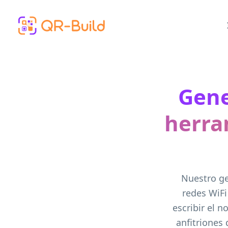
Skip to main content
Gene
herra
Nuestro ge
redes WiFi
escribir el n
anfitriones