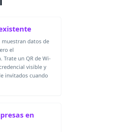
l
existente
 muestran datos de
ero el
. Trate un QR de Wi-
redencial visible y
de invitados cuando
presas en