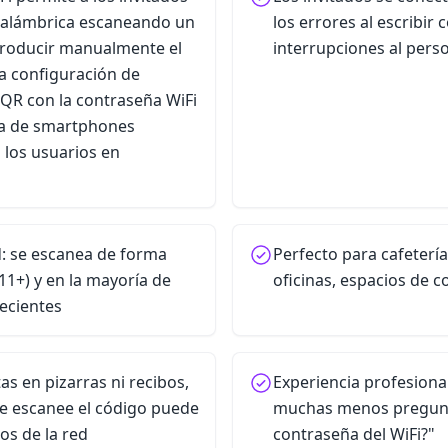
inalámbrica escaneando un
los errores al escribir 
troducir manualmente el
interrupciones al pers
la configuración de
QR con la contraseña WiFi
ía de smartphones
 los usuarios en
: se escanea de forma
Perfecto para cafetería
11+) y en la mayoría de
oficinas, espacios de 
recientes
tas en pizarras ni recibos,
Experiencia profesiona
e escanee el código puede
muchas menos pregunta
os de la red
contraseña del WiFi?"