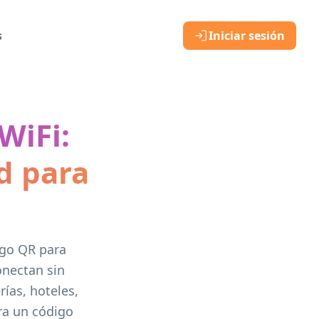
s
Iniciar sesión
WiFi:
d para
igo QR para
onectan sin
rías, hoteles,
ra un código