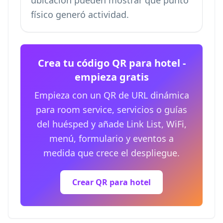
ubicación pueden mostrar qué punto
físico generó actividad.
Crea tu código QR para hotel -
empieza gratis
Empieza con un QR de URL dinámica
para room service, servicios o guías
del huésped y añade Link List, WiFi,
menú, formulario y eventos a
medida que crece el despliegue.
Crear QR para hotel