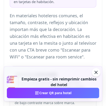
en tarjetas de habitación.
En materiales hoteleros comunes, el
tamaño, contraste, reflejos y ubicación
importan más que la decoración. La
ubicación más efectiva en habitación es
una tarjeta en la mesita o junto al televisor
con una CTA breve como "Escanear para
WiFi" o "Escanear para room service".
Marca y contraste
Empieza gratis - sin reimprimir cambios
Adapta la paleta de colores del hotel solo
del hotel
cuando el contraste de escaneo siga siendo
sólido. Los módulos QR oscuros sobre un panel
Crear QR para hotel
blanco o crema son más fiables que los diseños
de bajo contraste marca sobre marca.