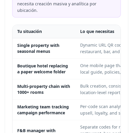
necesita creación masiva y analítica por
ubicación.
Tu situación
Lo que necesitas
Dynamic URL QR codes for
Single property with
seasonal menus
restaurant, bar, and prom
One mobile page that list
Boutique hotel replacing
a paper welcome folder
local guide, policies, and
Bulk creation, consistent 
Multi-property chain with
1000+ rooms
location-level reporting
Per-code scan analytics fo
Marketing team tracking
campaign performance
upsell, loyalty, and season
Separate codes for room s
F&B manager with