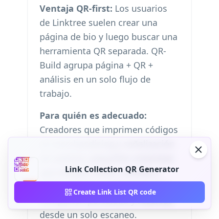
Ventaja QR-first:
Los usuarios
de Linktree suelen crear una
página de bio y luego buscar una
herramienta QR separada. QR-
Build agrupa página + QR +
análisis en un solo flujo de
trabajo.
Para quién es adecuado:
Creadores que imprimen códigos
en merchandising y señalización
de eventos; pequeñas empresas
Link Collection QR Generator
que enlazan menú, reseñas y
redes sociales; autónomos que
Create Link List QR code
comparten portafolio y reservas
desde un solo escaneo.