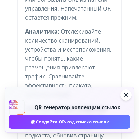
управления. Напечатанный QR
остаётся прежним.
Аналитика:
Отслеживайте
количество сканирований,
устройства и местоположения,
чтобы понять, какие
размещения привлекают
трафик. Сравнивайте
эффективность плаката,
визитки и email.
QR-генератор коллекции ссылок
Рабочий процесс создателя
контента:
Запустите новый
Создайте QR-код списка ссылок
дроп мерча или эпизод
подкаста, обновив страницу