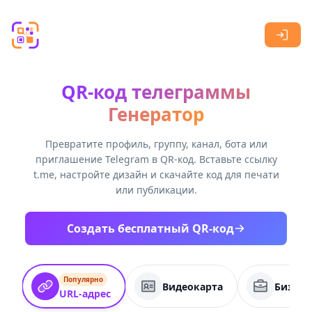
Skip to main content
QR-код телеграммы
Генератор
Превратите профиль, группу, канал, бота или
приглашение Telegram в QR-код. Вставьте ссылку
t.me, настройте дизайн и скачайте код для печати
или публикации.
Создать бесплатный QR-код
Популярно
Видеокарта
Бизнес
URL-адрес