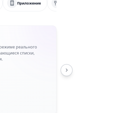
Приложение
Меню
PDF
 режиме реального
вающиеся списки,
я.