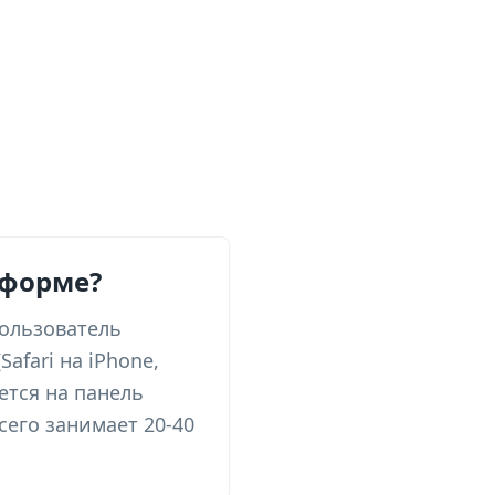
 форме?
пользователь
afari на iPhone,
ется на панель
сего занимает 20-40