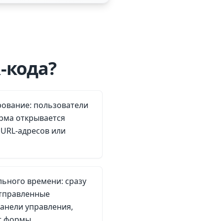
-кода?
рование: пользователи
орма открывается
 URL-адресов или
ьного времени: сразу
тправленные
анели управления,
т формы.