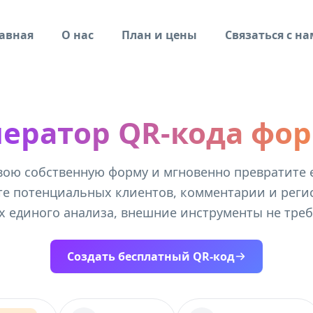
авная
О нас
План и цены
Связаться с н
нератор QR-кода фо
вою собственную форму и мгновенно превратите е
е потенциальных клиентов, комментарии и реги
х единого анализа, внешние инструменты не треб
Создать бесплатный QR-код