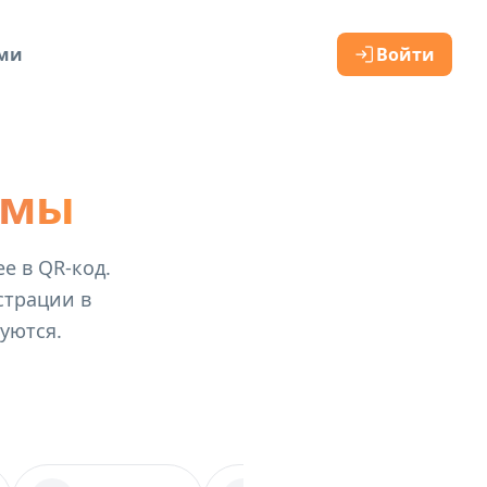
ами
Войти
рмы
е в QR-код.
страции в
уются.