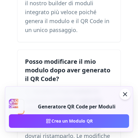
il nostro builder di moduli
integrato più veloce poiché
genera il modulo e il QR Code in
un unico passaggio.
Posso modificare il mio
modulo dopo aver generato
il QR Code?
Sì. Modifica il tuo modulo in
qualsiasi momento: aggiungi
Generatore QR Code per Moduli
campi, cambia domande,
aggiorna opzioni. Il QR Code
Crea un Modulo QR
rimarrà lo stesso, quindi non
dovrai ristamparlo. Le modifiche