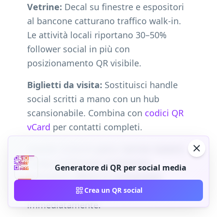
Vetrine:
Decal su finestre e espositori
al bancone catturano traffico walk-in.
Le attività locali riportano 30–50%
follower social in più con
posizionamento QR visibile.
Biglietti da visita:
Sostituisci handle
social scritti a mano con un hub
scansionabile. Combina con
codici QR
vCard
per contatti completi.
Eventi:
Schermi palco, banner stand e
badge conferenza convertono
Generatore di QR per social media
interazioni offline in connessioni
LinkedIn e follower Instagram
Crea un QR social
immediatamente.