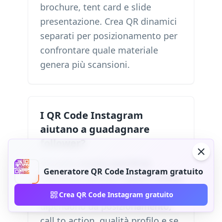
brochure, tent card e slide
presentazione. Crea QR dinamici
separati per posizionamento per
confrontare quale materiale
genera più scansioni.
I QR Code Instagram
aiutano a guadagnare
follower?
Possono aiutare perché la
Generatore QR Code Instagram gratuito
scansione elimina il passo ricerca
nome utente. I risultati
Crea QR Code Instagram gratuito
dipendono da posizionamento,
call to action, qualità profilo e se