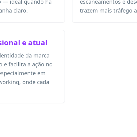
y — ideal quando há
escaneamentos e desc
nha claro.
trazem mais tráfego ao
ional e atual
entidade da marca
 e facilita a ação no
especialmente em
tworking, onde cada