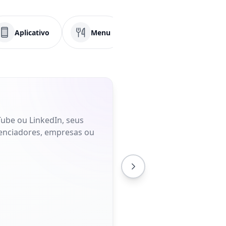
Aplicativo
Menu
PDF
Face
Tube ou LinkedIn, seus
uenciadores, empresas ou