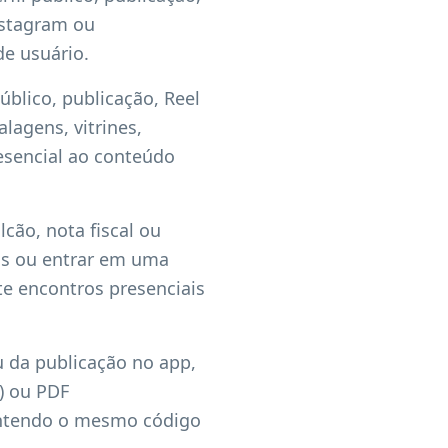
nstagram ou
e usuário.
blico, publicação, Reel
lagens, vitrines,
resencial ao conteúdo
lcão, nota fiscal ou
os ou entrar em uma
te encontros presenciais
u da publicação no app,
o) ou PDF
antendo o mesmo código