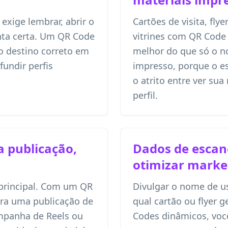
 exige lembrar, abrir o
Cartões de visita, fly
nta certa. Um QR Code
vitrines com QR Code
o destino correto em
melhor do que só o n
undir perfis
impresso, porque o e
o atrito entre ver su
perfil.
a publicação,
Dados de esca
otimizar marke
 principal. Com um QR
Divulgar o nome de u
ra uma publicação de
qual cartão ou flyer 
panha de Reels ou
Codes dinâmicos, vo