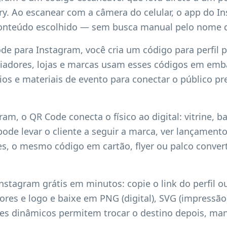
ry. Ao escanear com a câmera do celular, o app do I
onteúdo escolhido — sem busca manual pelo nome d
e para Instagram, você cria um código para perfil pú
riadores, lojas e marcas usam esses códigos em emba
pios e materiais de evento para conectar o público p
am, o QR Code conecta o físico ao digital: vitrine, ba
de levar o cliente a seguir a marca, ver lançament
s, o mesmo código em cartão, flyer ou palco conver
stagram grátis em minutos: copie o link do perfil o
cores e logo e baixe em PNG (digital), SVG (impressã
des dinâmicos permitem trocar o destino depois, m