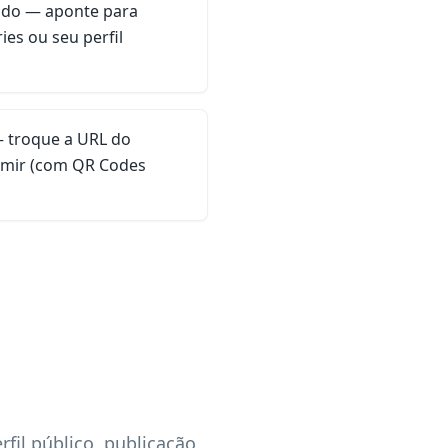
ado — aponte para
ies ou seu perfil
 — troque a URL do
imir (com QR Codes
il público, publicação,