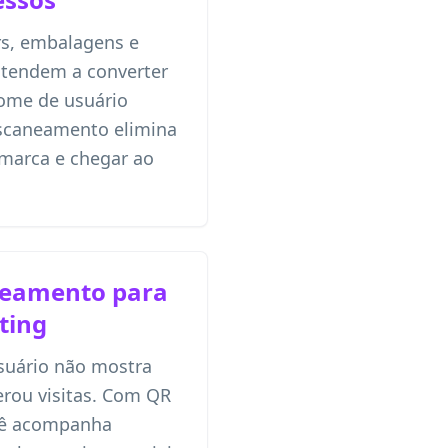
ers, embalagens e
 tendem a converter
ome de usuário
scaneamento elimina
a marca e chegar ao
neamento para
ting
suário não mostra
gerou visitas. Com QR
cê acompanha