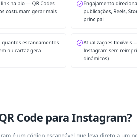
 link na bio — QR Codes
Engajamento direcion
sos costumam gerar mais
publicações, Reels, Stor
principal
ja quantos escaneamentos
Atualizações flexíveis
em ou cartaz gera
Instagram sem reimpr
dinâmicos)
QR Code para Instagram?
am é um código escaneável que leva direto a um perf