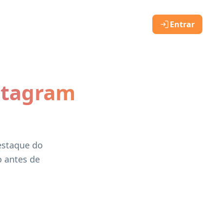
Entrar
stagram
estaque do
o antes de