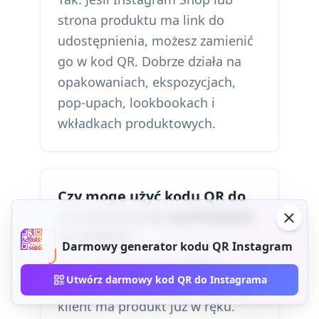
strona produktu ma link do
udostępnienia, możesz zamienić
go w kod QR. Dobrze działa na
opakowaniach, ekspozycjach,
pop-upach, lookbookach i
wkładkach produktowych.
Czy mogę użyć kodu QR do
Instagrama na opakowaniu
produktu?
Darmowy generator kodu QR Instagram
Tak. Opakowanie to jedno z
Utwórz darmowy kod QR do Instagrama
najmocniejszych zastosowań, bo
klient ma produkt już w ręku.