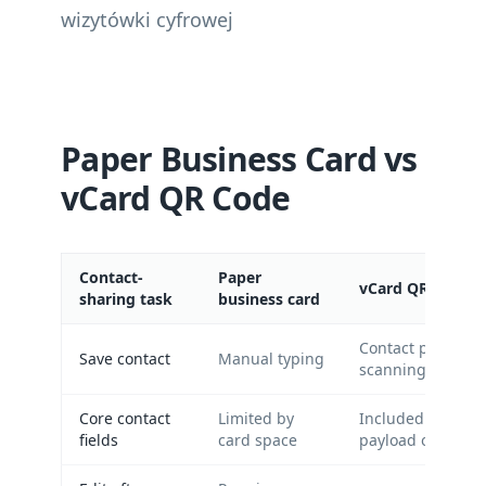
wizytówki cyfrowej
Paper Business Card vs
vCard QR Code
Contact-
Paper
vCard QR code
sharing task
business card
Contact preview a
Save contact
Manual typing
scanning
Core contact
Limited by
Included in the c
fields
card space
payload or page