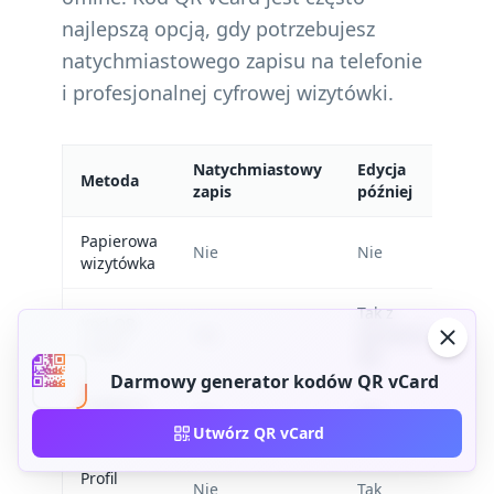
najlepszą opcją, gdy potrzebujesz
natychmiastowego zapisu na telefonie
i profesjonalnej cyfrowej wizytówki.
Natychmiastowy
Edycja
Metoda
zapis
później
Papierowa
Nie
Nie
wizytówka
Tak z
Kod QR
Tak
dynamicznym
vCard
QR
Darmowy generator kodów QR vCard
Podpis e-
Nie
Tak
mail
Utwórz QR vCard
Profil
Nie
Tak