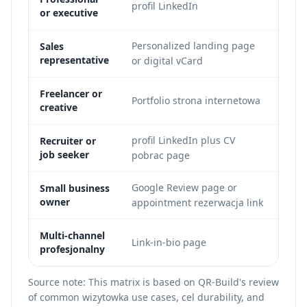
profil LinkedIn
or executive
foll
Personalized landing page
Lead
Sales
representative
or digital vCard
rez
Sho
Freelancer or
Portfolio strona internetowa
creative
crow
profil LinkedIn plus CV
Recruiter or
Prof
job seeker
pobrac page
Google Review page or
Loca
Small business
owner
appointment rezerwacja link
acti
Link
Multi-channel
Link-in-bio page
profesjonalny
port
Source note: This matrix is based on QR-Build's review
of common wizytowka use cases, cel durability, and