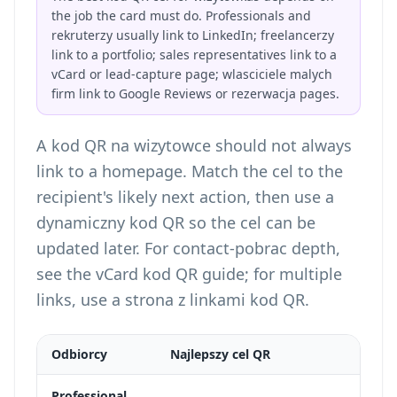
the job the card must do. Professionals and
rekruterzy usually link to LinkedIn; freelancerzy
link to a portfolio; sales representatives link to a
vCard or lead-capture page; wlasciciele malych
firm link to Google Reviews or rezerwacja pages.
A kod QR na wizytowce should not always
link to a homepage. Match the cel to the
recipient's likely next action, then use a
dynamiczny kod QR so the cel can be
updated later. For contact-pobrac depth,
see the
vCard kod QR
guide; for multiple
links, use a
strona z linkami kod QR
.
Odbiorcy
Najlepszy cel QR
Najl
Cred
Professional