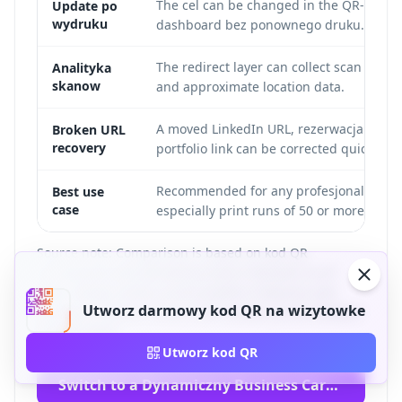
The cel can be changed in the QR-Build
Update po
wydruku
dashboard bez ponownego druku.
The redirect layer can collect scan time, 
Analityka
skanow
and approximate location data.
A moved LinkedIn URL, rezerwacja page,
Broken URL
recovery
portfolio link can be corrected quickly.
Recommended for any profesjonalny car
Best use
case
especially print runs of 50 or more.
Source note: Comparison is based on kod QR
architecture and QR-Build product behavior as of
2026. Always verify current platform features and
Utworz darmowy kod QR na wizytowke
pricing on vendor strona internetowas przed drukiem
a large batch.
Utworz kod QR
Switch to a Dynamiczny Business Card QR