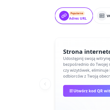
Popularne
V
Adres URL
Strona interne
Udostępnij swoją witryn
bezpośrednio do Twojej s
czy wizytówek, eliminuj
odbiorców z Twoją obecn
Utwórz kod QR wi