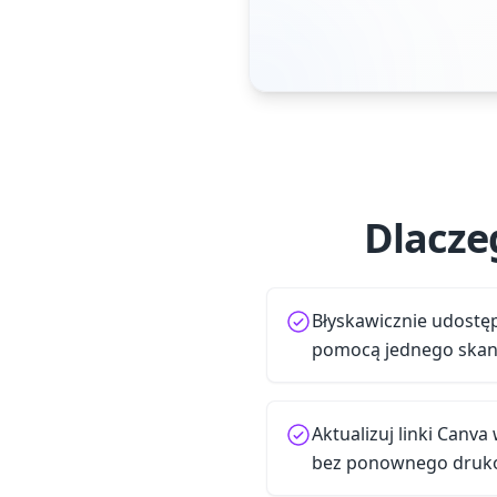
Dlacze
Błyskawicznie udostęp
pomocą jednego ska
Aktualizuj linki Can
bez ponownego druk