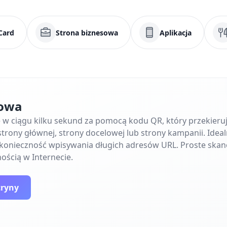
Card
Strona biznesowa
Aplikacja
towa
ę w ciągu kilku sekund za pomocą kodu QR, który przekier
trony głównej, strony docelowej lub strony kampanii. Ideal
e konieczność wpisywania długich adresów URL. Proste skan
ością w Internecie.
tryny