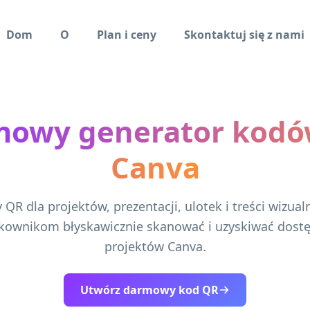
Dom
O
Plan i ceny
Skontaktuj się z nami
mowy generator kodó
Canva
QR dla projektów, prezentacji, ulotek i treści wizua
kownikom błyskawicznie skanować i uzyskiwać dost
projektów Canva.
Utwórz darmowy kod QR