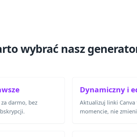
rto wybrać nasz generat
awsze
Dynamiczny i 
 za darmo, bez
Aktualizuj linki Can
bskrypcji.
momencie, nie zmieni