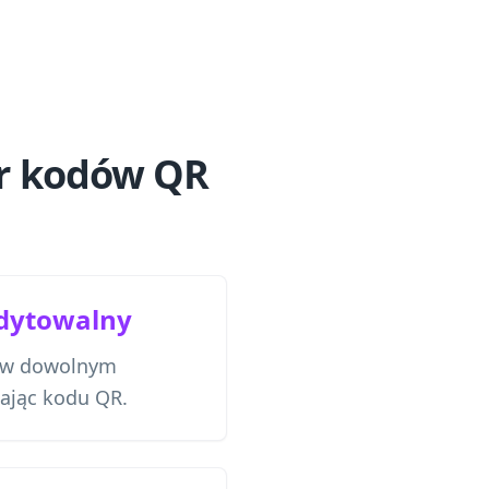
or kodów QR
edytowalny
va w dowolnym
ając kodu QR.