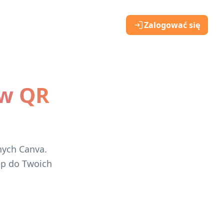
Zalogować się
w QR
lnych Canva.
ęp do Twoich