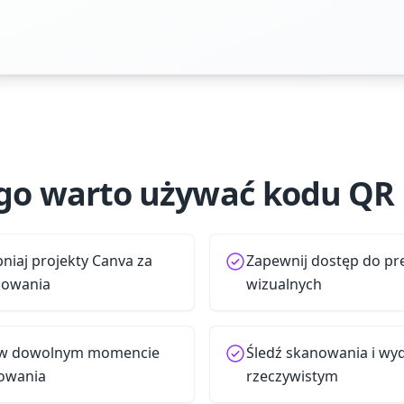
go warto używać kodu QR
niaj projekty Canva za
Zapewnij dostęp do prez
nowania
wizualnych
va w dowolnym momencie
Śledź skanowania i wyd
owania
rzeczywistym