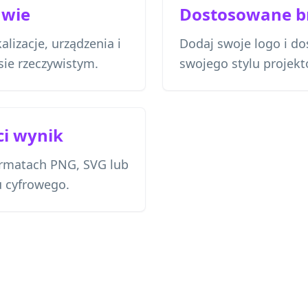
awie
Dostosowane b
alizacje, urządzenia i
Dodaj swoje logo i do
ie rzeczywistym.
swojego stylu projekt
ci wynik
ormatach PNG, SVG lub
u cyfrowego.