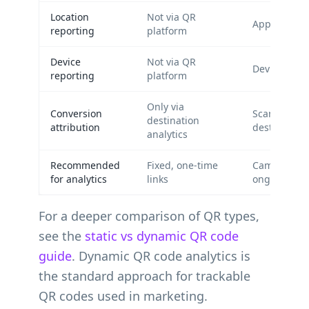
Location
Not via QR
Approximate
reporting
platform
Device
Not via QR
Device, OS,
reporting
platform
Only via
Conversion
Scans + UT
destination
attribution
destination
analytics
Recommended
Fixed, one-time
Campaigns 
for analytics
links
ongoing opt
For a deeper comparison of QR types,
see the
static vs dynamic QR code
guide
. Dynamic QR code analytics is
the standard approach for trackable
QR codes used in marketing.