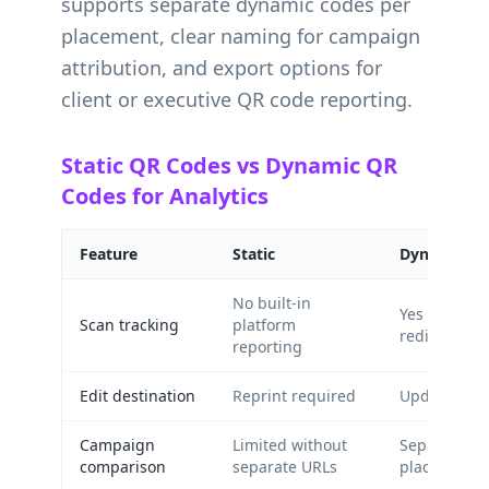
supports separate dynamic codes per
placement, clear naming for campaign
attribution, and export options for
client or executive QR code reporting.
Static QR Codes vs Dynamic QR
Codes for Analytics
Feature
Static
Dynamic
No built-in
Yes — via 
Scan tracking
platform
redirect
reporting
Edit destination
Reprint required
Update in 
Campaign
Limited without
Separate co
comparison
separate URLs
placement