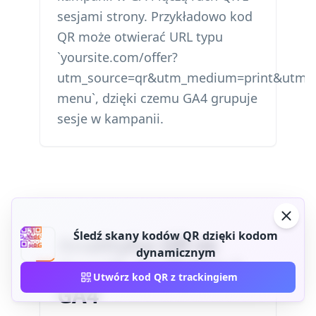
sesjami strony. Przykładowo kod
QR może otwierać URL typu
`yoursite.com/offer?
utm_source=qr&utm_medium=print&utm_c
menu`, dzięki czemu GA4 grupuje
sesje w kampanii.
Śledź skany kodów QR dzięki kodom
Analityka QR vs
dynamicznym
Google Analytics /
Utwórz kod QR z trackingiem
GA4