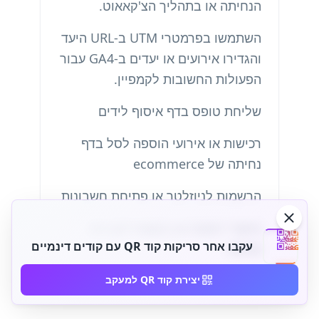
הנחיתה או בתהליך הצ'קאאוט.
השתמשו בפרמטרי UTM ב-URL היעד
והגדירו אירועים או יעדים ב-GA4 עבור
הפעולות החשובות לקמפיין.
שליחת טופס בדף איסוף לידים
רכישות או אירועי הוספה לסל בדף
נחיתה של ecommerce
הרשמות לניוזלטר או פתיחת חשבונות
אישורי הזמנה או בקשות לקביעת
עקבו אחר סריקות קוד QR עם קודים דינמיים
פגישה
יצירת קוד QR למעקב