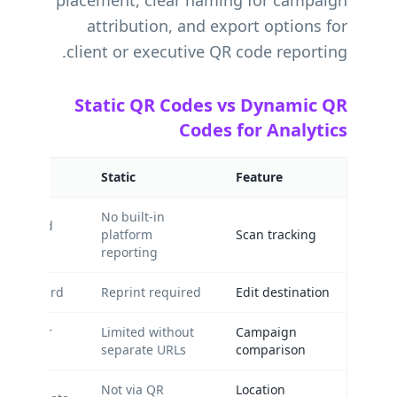
placement, clear naming for campaign
attribution, and export options for
client or executive QR code reporting.
Static QR Codes vs Dynamic QR
Codes for Analytics
Static
Feature
No built-in
 managed
platform
Scan tracking
reporting
 dashboard
Reprint required
Edit destination
codes per
Limited without
Campaign
separate URLs
comparison
Not via QR
Location