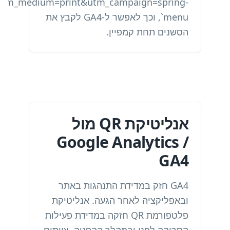
utm_medium=print&utm_campaign=spring-
menu`, וכך לאפשר ל-GA4 לקבץ את
הסשנים תחת קמפיין.
אנליטיקת QR מול
Google Analytics /
GA4
GA4 חזק במדידת התנהגות באתר
ובאפליקציה לאחר הגעה. אנליטיקת
פלטפורמת QR חזקה במדידת פעילות