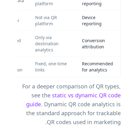
te geo data
platform
reporting
Not via QR
Device
, browser
platform
reporting
Only via
TM-tagged
Conversion
destination
ns
attribution
analytics
s and
Fixed, one-time
Recommended
ptimization
links
for analytics
For a deeper comparison of QR types,
see the
static vs dynamic QR code
guide
. Dynamic QR code analytics is
the standard approach for trackable
QR codes used in marketing.