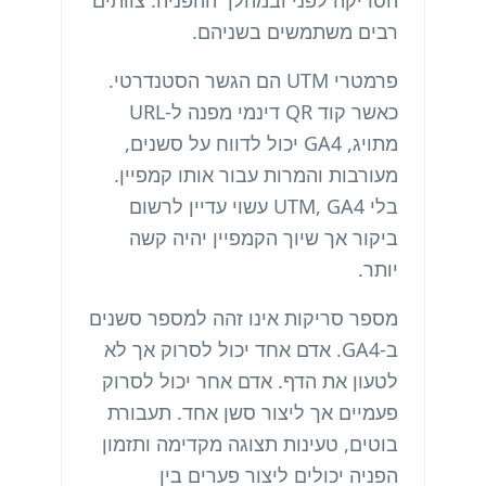
הסריקה לפני ובמהלך ההפניה. צוותים
רבים משתמשים בשניהם.
פרמטרי UTM הם הגשר הסטנדרטי.
כאשר קוד QR דינמי מפנה ל-URL
מתויג, GA4 יכול לדווח על סשנים,
מעורבות והמרות עבור אותו קמפיין.
בלי UTM, GA4 עשוי עדיין לרשום
ביקור אך שיוך הקמפיין יהיה קשה
יותר.
מספר סריקות אינו זהה למספר סשנים
ב-GA4. אדם אחד יכול לסרוק אך לא
לטעון את הדף. אדם אחר יכול לסרוק
פעמיים אך ליצור סשן אחד. תעבורת
בוטים, טעינות תצוגה מקדימה ותזמון
הפניה יכולים ליצור פערים בין