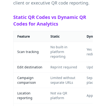
client or executive QR code reporting.
Static QR Codes vs Dynamic QR
Codes for Analytics
Feature
Static
Dynamic
No built-in
Yes — via 
Scan tracking
platform
redirect
reporting
Edit destination
Reprint required
Update in 
Campaign
Limited without
Separate co
comparison
separate URLs
placement
Location
Not via QR
Approximate
reporting
platform