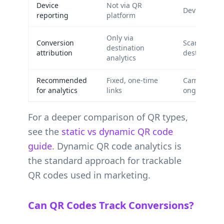
Device
Not via QR
Device, OS,
reporting
platform
Only via
Conversion
Scans + UT
destination
attribution
destination
analytics
Recommended
Fixed, one-time
Campaigns 
for analytics
links
ongoing opt
For a deeper comparison of QR types,
see the
static vs dynamic QR code
guide
. Dynamic QR code analytics is
the standard approach for trackable
QR codes used in marketing.
Can QR Codes Track Conversions?