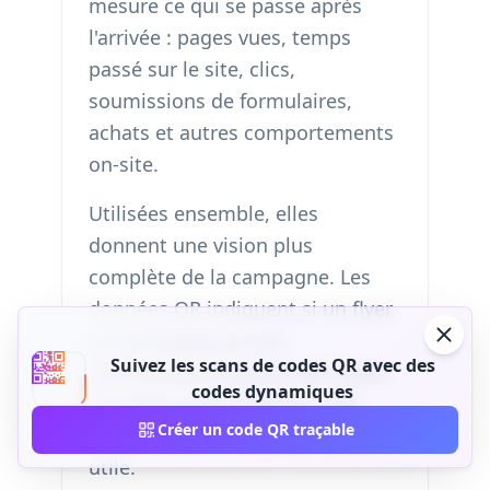
mesure ce qui se passe après
l'arrivée : pages vues, temps
passé sur le site, clics,
soumissions de formulaires,
achats et autres comportements
on-site.
Utilisées ensemble, elles
donnent une vision plus
complète de la campagne. Les
données QR indiquent si un flyer,
un packaging ou une
Suivez les scans de codes QR avec des
signalétique a généré des scans.
codes dynamiques
L'analytics web indique si ces
Créer un code QR traçable
visites ont mené à une action
utile.