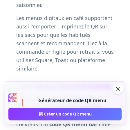
saisonnier.
Les menus digitaux en café supportent
aussi l'emporter : imprimez le QR sur
les sacs pour que les habitués
scannent et recommandent. Liez à la
commande en ligne pour retrait si vous
utilisez Square, Toast ou plateforme
similaire.
Codes QR pour bars et brasseries
Bars et brasseries impriment des
Générateur de code QR menu
codes QR menu près de la liste des
Créer un code QR menu
pressions, du back-bar et du tableau
cocktails. Un
code QR menu bar
cible