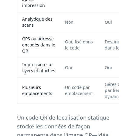
impression
Analytique des
Non
Oui
scans
GPS ou adresse
Oui, fixé dans
Destination mo
encodés dans le
le code
dans le tablea
QR
Impression sur
Oui
Oui
flyers et affiches
Gérez des cam
Plusieurs
Un code par
par lieu avec d
emplacements
emplacement
dynamiques sé
Un code QR de localisation statique
stocke les données de façon
permanente dans l'image QR—idéal