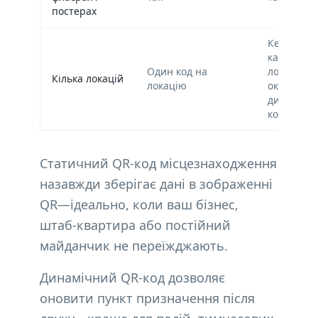
постерах
Керуйте
кампаніям
Один код на
локаціями
Кілька локацій
локацію
окремими
динамічн
кодами
Статичний QR-код місцезнаходження
назавжди зберігає дані в зображенні
QR—ідеально, коли ваш бізнес,
штаб-квартира або постійний
майданчик не переїжджають.
Динамічний QR-код дозволяє
оновити пункт призначення після