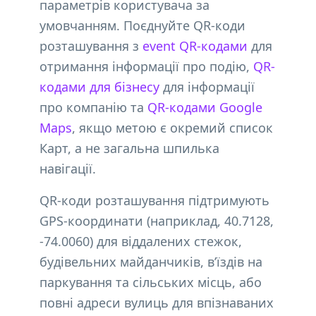
параметрів користувача за
умовчанням. Поєднуйте QR-коди
розташування з
event QR-кодами
для
отримання інформації про подію,
QR-
кодами для бізнесу
для інформації
про компанію та
QR-кодами Google
Maps
, якщо метою є окремий список
Карт, а не загальна шпилька
навігації.
QR-коди розташування підтримують
GPS-координати (наприклад, 40.7128,
-74.0060) для віддалених стежок,
будівельних майданчиків, в’їздів на
паркування та сільських місць, або
повні адреси вулиць для впізнаваних