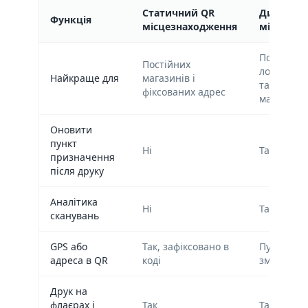
Статичний QR
Динаміч
Функція
місцезнаходження
місцезна
Подій, ти
Постійних
локації, н
Найкраще для
магазинів і
та тимчас
фіксованих адрес
майданчи
Оновити
пункт
Ні
Так
призначення
після друку
Аналітика
Ні
Так
сканувань
GPS або
Так, зафіксовано в
Пункт пр
адреса в QR
коді
змінюєтьс
Друк на
флаєрах і
Так
Так