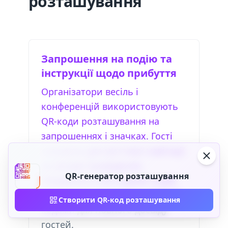
розташування
Запрошення на подію та
інструкції щодо прибуття
Організатори весіль і
конференцій використовують
QR-коди розташування на
запрошеннях і значках. Гості
сканують для миттєвої навігації
за місцем проведення.
QR-генератор розташування
Поєднуйте з
QR-кодами подій
,
QR-кодами календаря
і
WiFi QR-
Створити QR-код розташування
кодами
для повного досвіду
гостей.