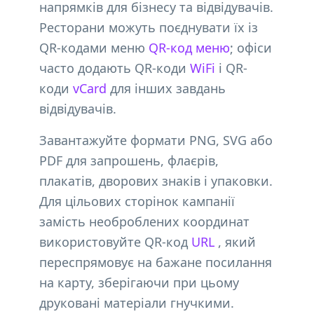
напрямків для бізнесу та відвідувачів.
Ресторани можуть поєднувати їх із
QR-кодами меню
QR-код меню
; офіси
часто додають QR-коди
WiFi
і QR-
коди
vCard
для інших завдань
відвідувачів.
Завантажуйте формати PNG, SVG або
PDF для запрошень, флаєрів,
плакатів, дворових знаків і упаковки.
Для цільових сторінок кампанії
замість необроблених координат
використовуйте QR-код
URL
, який
переспрямовує на бажане посилання
на карту, зберігаючи при цьому
друковані матеріали гнучкими.