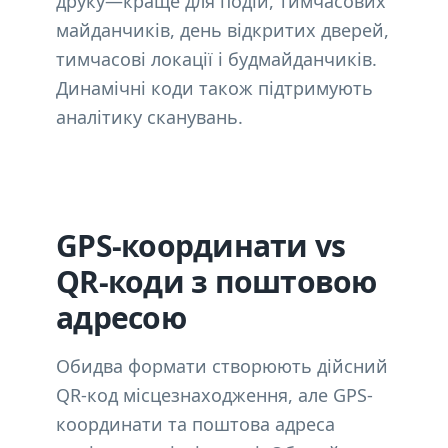
друку—краще для подій, тимчасових
майданчиків, день відкритих дверей,
тимчасові локації і будмайданчиків.
Динамічні коди також підтримують
аналітику сканувань.
GPS-координати vs
QR-коди з поштовою
адресою
Обидва формати створюють дійсний
QR-код місцезнаходження, але GPS-
координати та поштова адреса