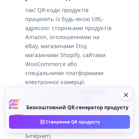
так! QR-коди продуктів
працюють із будь-якою URL-
адресою: сторінками продуктів
Amazon, оголошеннями на
eBay, магазинами Etsy,
магазинами Shopify, сайтами
WooCommerce або
спеціальними платформами
електронної комерції.
Використовуйте партнерські
посилання Amazon, щоб
Безкоштовний QR-генератор продукту
відстежувати конверсії та
отримувати комісійні. Працює з
Створення QR продукту
будь-якими продуктами в
Інтернеті.