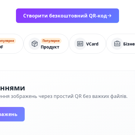
Створити безкоштовний QR-код
опулярне
Популярне
VCard
Бізне
DF
Продукт
еннями
ння зображень через простий QR без важких файлів.
ражень