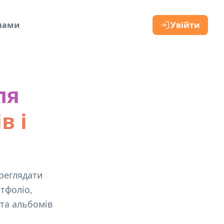
 нами
Увійти
ля
в і
реглядати
тфоліо,
 та альбомів