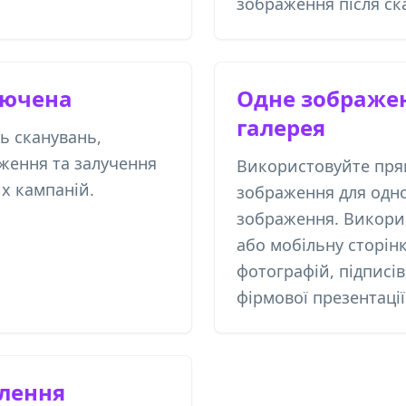
зображення після ск
лючена
Одне зображе
галерея
ть сканувань,
ження та залучення
Використовуйте пря
х кампаній.
зображення для одно
зображення. Викори
або мобільну сторінк
фотографій, підписів,
фірмової презентації
влення