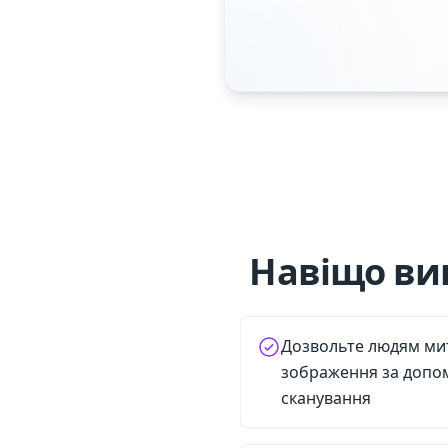
Навіщо ви
Дозвольте людям ми
зображення за допо
сканування