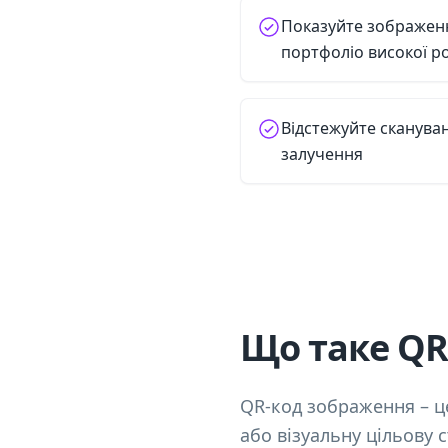
Показуйте зображенн
портфоліо високої ро
Відстежуйте скануван
залучення
Що таке QR
QR-код зображення – ц
або візуальну цільову 