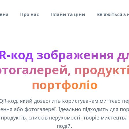
вна
Про нас
Плани та ціни
Зв'яжіться з
R-код зображення д
тогалерей, продукті
портфоліо
 QR-код, який дозволить користувачам миттєво пе
ення або фотогалереї. Ідеально підходить для пор
продуктів, списків нерухомості, творів мистецтва
подій.