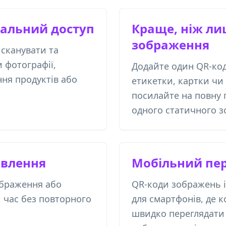
уальний доступ
Краще, ніж ли
зображення
 сканувати та
 фотографії,
Додайте один QR-код
ння продуктів або
етикетки, картки чи 
посилайте на повну 
одного статичного 
овлення
Мобільний пе
ображення або
QR-коди зображень і
 час без повторного
для смартфонів, де 
швидко переглядати 