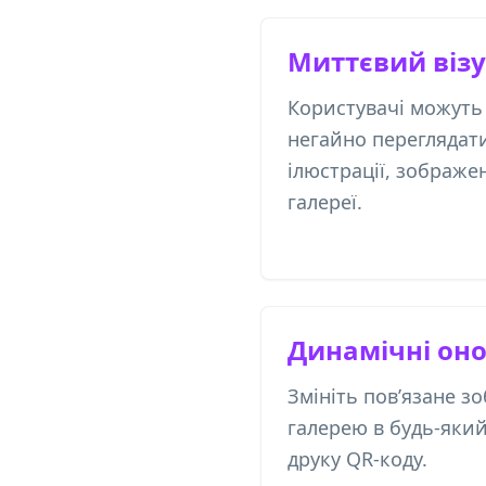
Миттєвий віз
Користувачі можуть
негайно переглядати
ілюстрації, зображе
галереї.
Динамічні он
Змініть пов’язане з
галерею в будь-який
друку QR-коду.