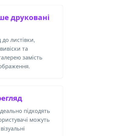
ше друковані
 до листівки,
вивіски та
галерею замість
зображення.
регляд
деально підходять
користувачі можуть
візуальні