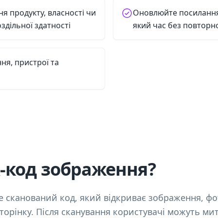
я продукту, власності чи
Оновлюйте посилання
здільної здатності
який час без повторн
ня, пристрої та
-код зображення?
е сканований код, який відкриває зображення, ф
сторінку. Після сканування користувачі можуть ми