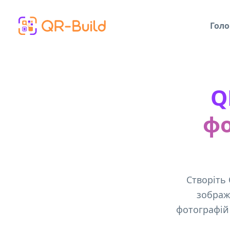
Skip to main content
Голо
Q
фо
Створіть
зображ
фотографій 