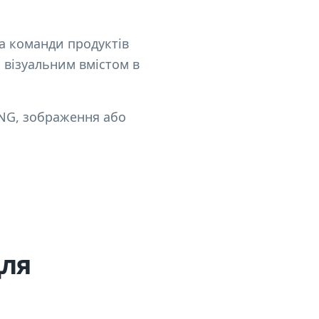
та команди продуктів
 візуальним вмістом в
PNG, зображення або
.
для