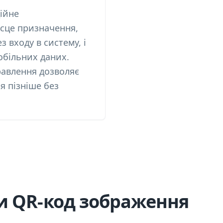
ійне
ісце призначення,
з входу в систему, і
обільних даних.
авлення дозволяє
я пізніше без
и QR-код зображення