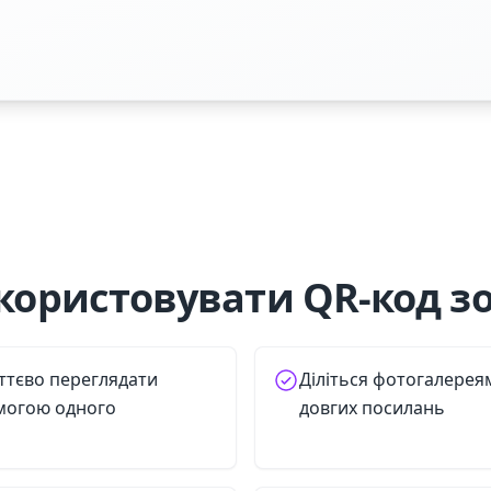
користовувати QR-код з
ттєво переглядати
Діліться фотогалерея
могою одного
довгих посилань