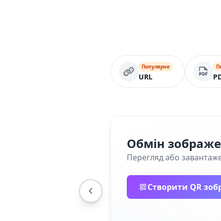
Популярне
П
URL
P
Обмін зображ
Перегляд або завантаже
Створити QR зоб