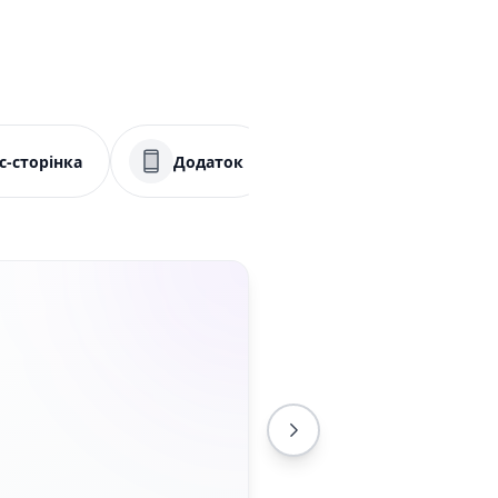
с-сторінка
Додаток
Меню
Со