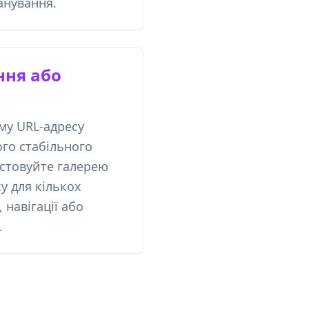
анування.
ння або
му URL-адресу
го стабільного
стовуйте галерею
у для кількох
 навігації або
.